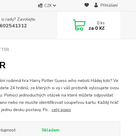
Přihlášení
CZK
 si rady? Zavolejte.
0
ks
602541312
za
0 Kč
TTER
ER
ální rodinná hra Harry Potter Guess who neboli Hádej kdo? Ve
dete 24 hrdinů, ze kterých si vy i váš protivník vylosujete svou
u. Pomocí jednoduchých otázek na které můžete odpovídat
ano nebo ne musíte identifikovat soupeřovu kartu. Každý hráč
í jednu desku postavy. Po...
celý popis
tupnost
Skladem