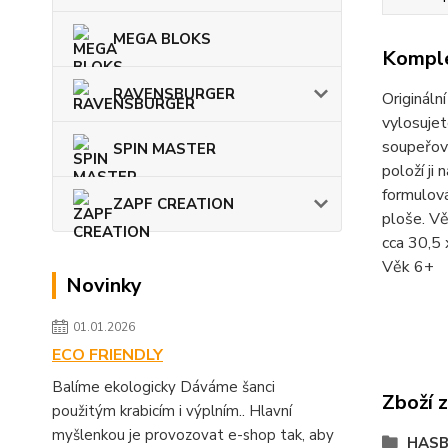
MEGA BLOKS
Komple
RAVENSBURGER
Origináln
vylosuje
soupeřovu
SPIN MASTER
položí ji
formulová
ZAPF CREATION
ploše. Vě
cca 30,5 
Věk 6+
Novinky
01.01.2026
ECO FRIENDLY
Balíme ekologicky Dáváme šanci
Zboží 
použitým krabicím i výplním.. Hlavní
myšlenkou je provozovat e-shop tak, aby
HASB