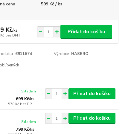
ná cena
599 Kč / ks
9 Kč
/
ks
Přidat do košíku
 Kč
bez DPH
roduktu:
6911674
Výrobce:
HASBRO
oblíbených
Skladem
Přidat do košíku
699 Kč
/
ks
578 Kč
bez DPH
Přidat do košíku
Skladem
799 Kč
/
ks