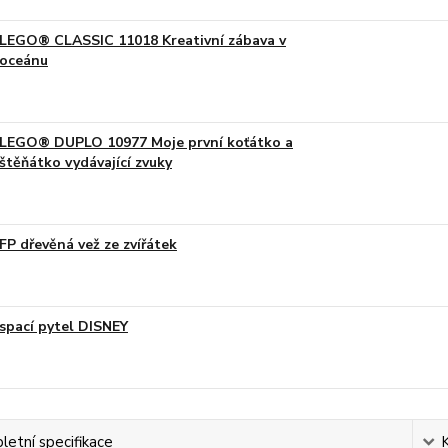
LEGO® CLASSIC 11018 Kreativní zábava v
oceánu
LEGO® DUPLO 10977 Moje první koťátko a
štěňátko vydávající zvuky
FP dřevěná vež ze zvířátek
spací pytel DISNEY
etní specifikace