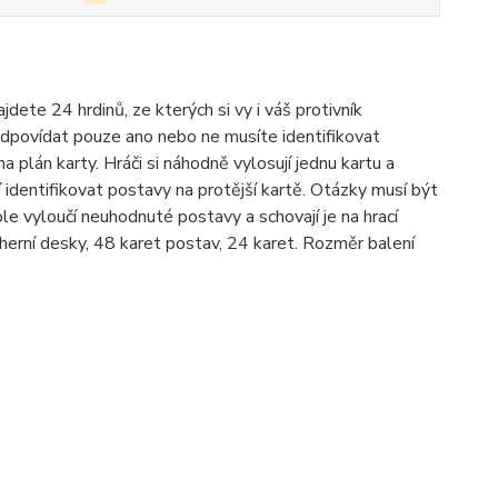
dete 24 hrdinů, ze kterých si vy i váš protivník
dpovídat pouze ano nebo ne musíte identifikovat
 plán karty. Hráči si náhodně vylosují jednu kartu a
ají identifikovat postavy na protější kartě. Otázky musí být
 vyloučí neuhodnuté postavy a schovají je na hrací
erní desky, 48 karet postav, 24 karet. Rozměr balení