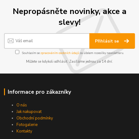
Nepropásněte novinky, akce a
slevy!
Přihlásit se
Souhlasím se
zpracováním osobních údajů
za účelem rozesílky newsletteru.
Můžete se kdykoli odhlásit. Zasíláme jednou za 14 dní.
Informace pro zákazníky
O nás
Jak nakupovat
Obchodní podmínky
Fotogalerie
Kontakty