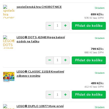
společenská hra CHOBOTNICE
Skladem
699 Kč
/
ks
578 Kč
bez DPH
Přidat do košíku
LEGO® DOTS 41948 Mega balení
Skladem
ozdob na tašku
799 Kč
/
ks
660 Kč
bez DPH
Přidat do košíku
LEGO® CLASSIC 11018 Kreativní
Skladem
zábava v oceánu
499 Kč
/
ks
412 Kč
bez DPH
Přidat do košíku
LEGO® DUPLO 10977 Moje první
Skladem