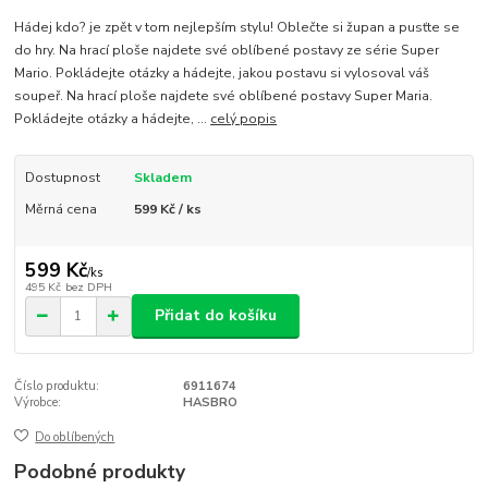
Hádej kdo? je zpět v tom nejlepším stylu! Oblečte si župan a pusťte se
do hry. Na hrací ploše najdete své oblíbené postavy ze série Super
Mario. Pokládejte otázky a hádejte, jakou postavu si vylosoval váš
soupeř. Na hrací ploše najdete své oblíbené postavy Super Maria.
Pokládejte otázky a hádejte, ...
celý popis
Dostupnost
Skladem
Měrná cena
599 Kč / ks
599 Kč
/
ks
495 Kč
bez DPH
Přidat do košíku
Číslo produktu:
6911674
Výrobce:
HASBRO
Do oblíbených
Podobné produkty