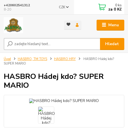
0
ks
+420602541312
CZK
za
0 Kč
8-20
Menu
Hledat
Úvod
HASBRO, TM TOYS
HASBRO HRY
HASBRO Hádej kdo?
SUPER MARIO
HASBRO Hádej kdo? SUPER
MARIO