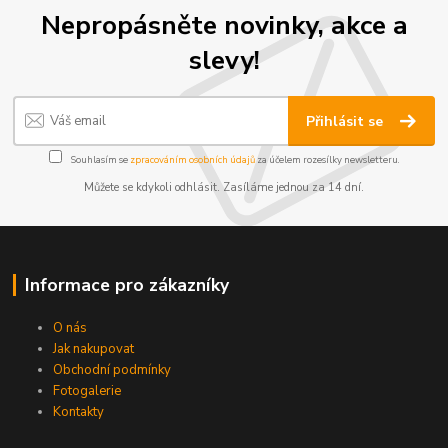
Nepropásněte novinky, akce a
slevy!
Přihlásit se
Souhlasím se
zpracováním osobních údajů
za účelem rozesílky newsletteru.
Můžete se kdykoli odhlásit. Zasíláme jednou za 14 dní.
Informace pro zákazníky
O nás
Jak nakupovat
Obchodní podmínky
Fotogalerie
Kontakty