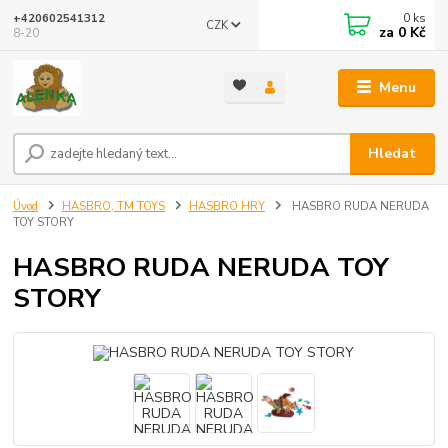
0
ks
+420602541312
CZK
za
0 Kč
8-20
Menu
Hledat
Úvod
HASBRO, TM TOYS
HASBRO HRY
HASBRO RUDA NERUDA
TOY STORY
HASBRO RUDA NERUDA TOY
STORY