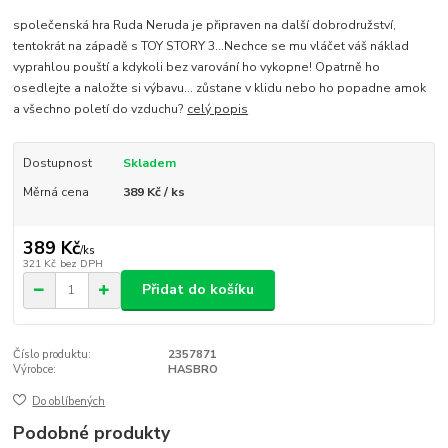
společenská hra Ruda Neruda je připraven na další dobrodružství,
tentokrát na západě s TOY STORY 3...Nechce se mu vláčet váš náklad
vyprahlou pouští a kdykoli bez varování ho vykopne! Opatrně ho
osedlejte a naložte si výbavu... zůstane v klidu nebo ho popadne amok
a všechno poletí do vzduchu?
celý popis
Dostupnost
Skladem
Měrná cena
389 Kč / ks
389 Kč
/
ks
321 Kč
bez DPH
Přidat do košíku
Číslo produktu:
2357871
Výrobce:
HASBRO
Do oblíbených
Podobné produkty