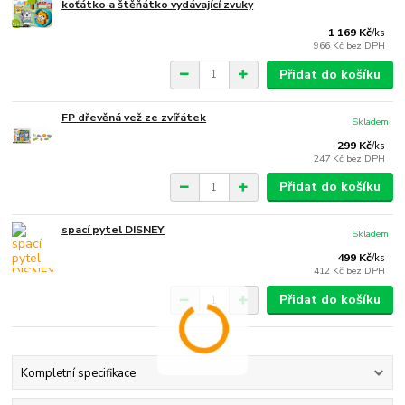
koťátko a štěňátko vydávající zvuky
1 169 Kč
/
ks
966 Kč
bez DPH
Přidat do košíku
FP dřevěná vež ze zvířátek
Skladem
299 Kč
/
ks
247 Kč
bez DPH
Přidat do košíku
spací pytel DISNEY
Skladem
499 Kč
/
ks
412 Kč
bez DPH
Přidat do košíku
Kompletní specifikace