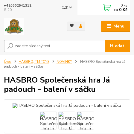
0
ks
+420602541312
CZK
za
0 Kč
8-20
Menu
Hledat
Úvod
HASBRO, TM TOYS
NOVINKY
HASBRO Společenská hra Já
padouch - balení v sáčku
HASBRO Společenská hra Já
padouch - balení v sáčku