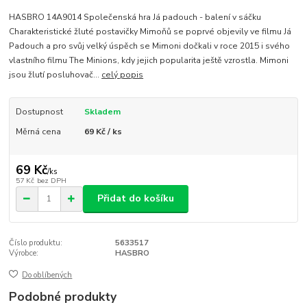
HASBRO 14A9014 Společenská hra Já padouch - balení v sáčku
Charakteristické žluté postavičky Mimoňů se poprvé objevily ve filmu Já
Padouch a pro svůj velký úspěch se Mimoni dočkali v roce 2015 i svého
vlastního filmu The Minions, kdy jejich popularita ještě vzrostla. Mimoni
jsou žlutí posluhovač...
celý popis
Dostupnost
Skladem
Měrná cena
69 Kč / ks
69 Kč
/
ks
57 Kč
bez DPH
Přidat do košíku
Číslo produktu:
5633517
Výrobce:
HASBRO
Do oblíbených
Podobné produkty