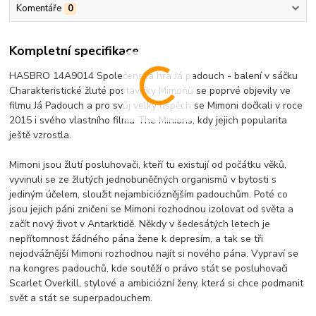
Komentáře
0
Kompletní specifikace
HASBRO 14A9014 Společenská hra Já padouch - balení v sáčku
Charakteristické žluté postavičky Mimoňů se poprvé objevily ve
filmu Já Padouch a pro svůj velký úspěch se Mimoni dočkali v roce
2015 i svého vlastního filmu The Minions, kdy jejich popularita
ještě vzrostla.
Mimoni jsou žlutí posluhovači, kteří tu existují od počátku věků,
vyvinuli se ze žlutých jednobuněčných organismů v bytosti s
jediným účelem, sloužit nejambicióznějším padouchům. Poté co
jsou jejich páni zničeni se Mimoni rozhodnou izolovat od světa a
začít nový život v Antarktidě. Někdy v šedesátých letech je
nepřítomnost žádného pána žene k depresím, a tak se tři
nejodvážnější Mimoni rozhodnou najít si nového pána. Vypraví se
na kongres padouchů, kde soutěží o právo stát se posluhovači
Scarlet Overkill, stylové a ambiciózní ženy, která si chce podmanit
svět a stát se superpadouchem.