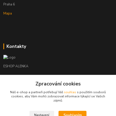
Praha 6
Mapa
Kontakty
ESHOP ALENKA
Ing. Martina Cikhartová
Zpracování cookies
+420602541312
8-20
Náš e-shop a partneři potřebují Váš
souhlas
s použitím souborů
cookies, aby Vám mohli zobrazovat informace týkající se Vašich
orechovka@inmes.cz
zájmů.
Souhlasím
Nastavení