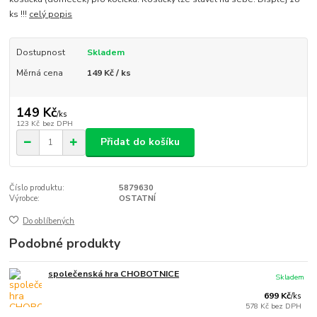
ks !!!
celý popis
Dostupnost
Skladem
Měrná cena
149 Kč / ks
149 Kč
/
ks
123 Kč
bez DPH
Přidat do košíku
Číslo produktu:
5879630
Výrobce:
OSTATNÍ
Do oblíbených
Podobné produkty
společenská hra CHOBOTNICE
Skladem
699 Kč
/
ks
578 Kč
bez DPH