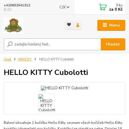
0
ks
+420602541312
CZK
za
0 Kč
8-20
Menu
Hledat
Úvod
HRAČKY
HELLO KITTY Cubolotti
HELLO KITTY Cubolotti
Balení obsahuje 1 kočičku Hello Kitty, seznam všech kočiček Hello Kitty,
kostičku (domeček) pro kočičku. Kostičky lze stavět na sebe. Displej 18