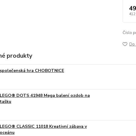
49
412
Číslo p
Do 
é produkty
společenská hra CHOBOTNICE
LEGO® DOTS 41948 Mega balení ozdob na
tašku
LEGO® CLASSIC 11018 Kreativní zábava v
oceánu