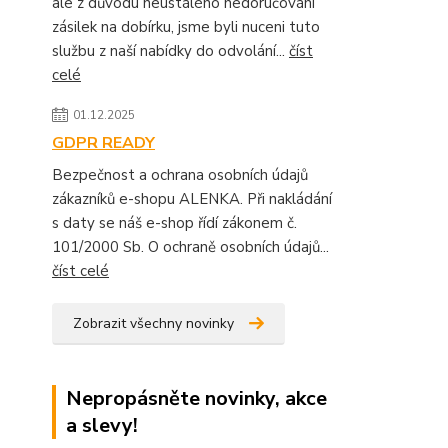
ale z důvodu neustálého nedoručování
zásilek na dobírku, jsme byli nuceni tuto
službu z naší nabídky do odvolání...
číst
celé
01.12.2025
GDPR READY
Bezpečnost a ochrana osobních údajů
zákazníků e-shopu ALENKA. Při nakládání
s daty se náš e-shop řídí zákonem č.
101/2000 Sb. O ochraně osobních údajů...
číst celé
Zobrazit všechny novinky
Nepropásněte novinky, akce
a slevy!