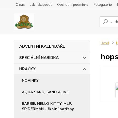
O nás
Jak nakupovat
Obchodní podmínky
Fotogalerie
Úvod
ADVENTNÍ KALENDÁŘE
hop
SPECIÁLNÍ NABÍDKA
HRAČKY
NOVINKY
AQUA SAND, SAND ALIVE
BARBIE, HELLO KITTY, MLP,
SPIDERMAN - školní potřeby