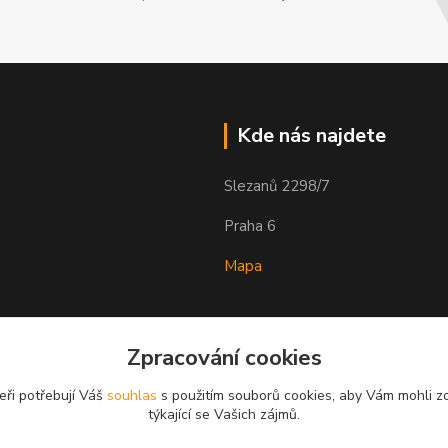
Kde nás najdete
Slezanů 2298/7
Praha 6
Mapa
Zpracování cookies
eři potřebují Váš
souhlas
s použitím souborů cookies, aby Vám mohli z
týkající se Vašich zájmů.