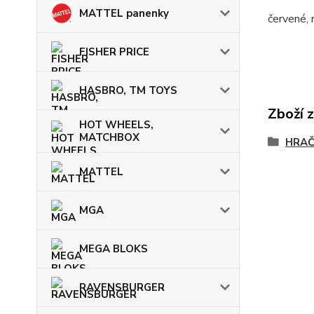
MATTEL panenky
červené, 
FISHER PRICE
HASBRO, TM TOYS
Zboží 
HOT WHEELS,
MATCHBOX
HRA
MATTEL
MGA
MEGA BLOKS
RAVENSBURGER