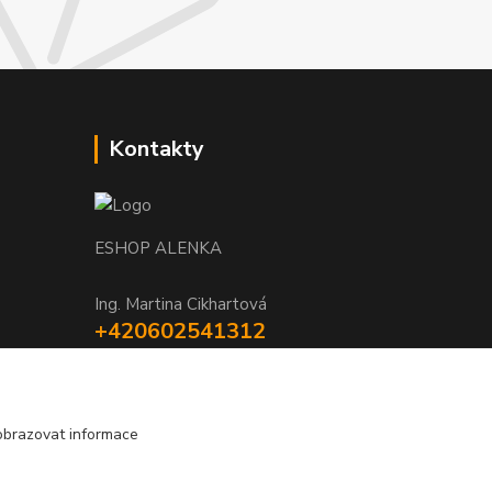
Kontakty
ESHOP ALENKA
Ing. Martina Cikhartová
+420602541312
8-20
orechovka@inmes.cz
obrazovat informace