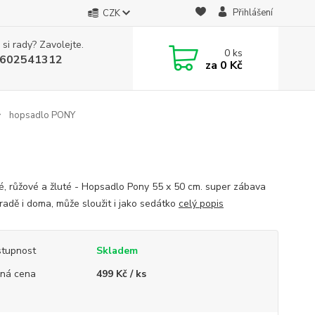
Přihlášení
CZK
 si rady? Zavolejte.
0
ks
602541312
za
0 Kč
hopsadlo PONY
é, růžové a žluté - Hopsadlo Pony 55 x 50 cm. super zábava
radě i doma, může sloužit i jako sedátko
celý popis
tupnost
Skladem
ná cena
499 Kč / ks