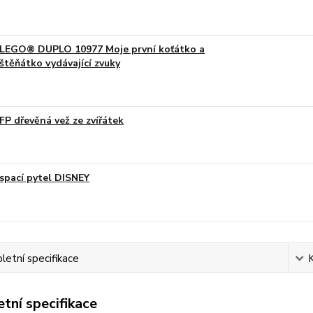
LEGO® DUPLO 10977 Moje první koťátko a
štěňátko vydávající zvuky
FP dřevěná vež ze zvířátek
spací pytel DISNEY
etní specifikace
tní specifikace