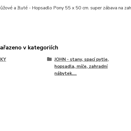
růžové a žluté - Hopsadlo Pony 55 x 50 cm. super zábava na zah
zařazeno v kategoriích
ČKY
JOHN - stany, spací pytle,
hopsadla, míče, zahradní
nábytek....