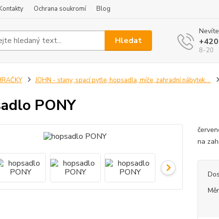
Kontakty
Ochrana soukromí
Blog
Nevíte
Hledat
+420
8-20
HRAČKY
JOHN - stany, spací pytle, hopsadla, míče, zahradní nábytek....
sadlo PONY
červen
na zah
Dos
Měr