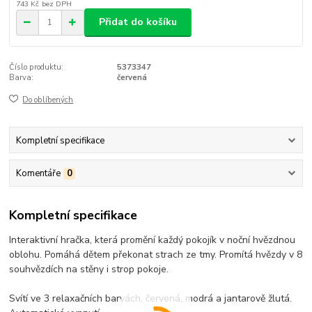
743 Kč
bez DPH
Přidat do košíku
Číslo produktu:
5373347
Barva:
červená
Do oblíbených
Kompletní specifikace
Komentáře
0
Kompletní specifikace
Interaktivní hračka, která promění každý pokojík v noční hvězdnou
oblohu. Pomáhá dětem překonat strach ze tmy. Promítá hvězdy v 8
souhvězdích na stěny i strop pokoje.
Svítí ve 3 relaxačních barvách, červená, modrá a jantarově žlutá.