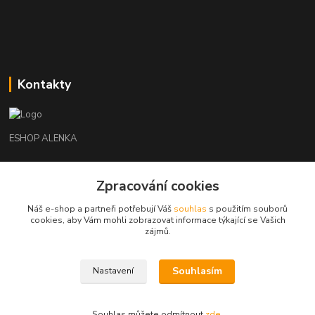
Kontakty
ESHOP ALENKA
Ing. Martina Cikhartová
Zpracování cookies
+420602541312
8-20
Náš e-shop a partneři potřebují Váš
souhlas
s použitím souborů
cookies, aby Vám mohli zobrazovat informace týkající se Vašich
orechovka@inmes.cz
zájmů.
Souhlasím
Nastavení
Souhlas můžete odmítnout
zde
.