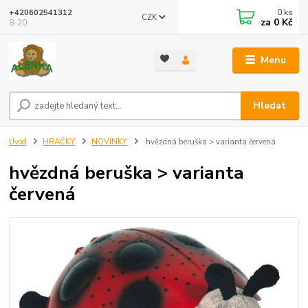
0
ks
+420602541312
CZK
za
0 Kč
8-20
Menu
Hledat
Úvod
HRAČKY
NOVINKY
hvězdná beruška > varianta červená
hvězdná beruška > varianta
červená