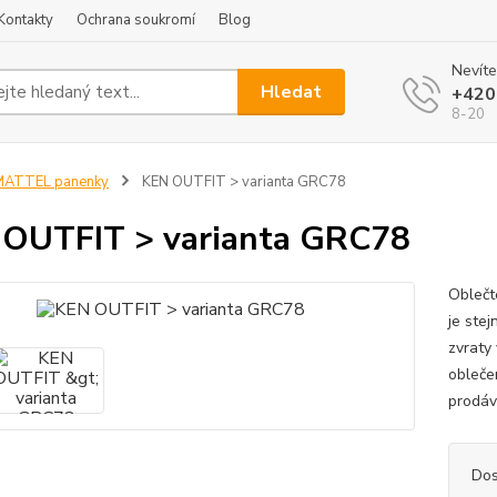
Kontakty
Ochrana soukromí
Blog
Nevíte
Hledat
+420
8-20
MATTEL panenky
KEN OUTFIT > varianta GRC78
OUTFIT > varianta GRC78
Oblečt
je ste
zvraty
obleče
prodáv
Dos