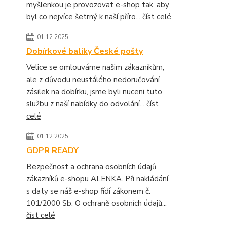
myšlenkou je provozovat e-shop tak, aby
byl co nejvíce šetrný k naší příro...
číst celé
01.12.2025
Dobírkové balíky České pošty
Velice se omlouváme našim zákazníkům,
ale z důvodu neustálého nedoručování
zásilek na dobírku, jsme byli nuceni tuto
službu z naší nabídky do odvolání...
číst
celé
01.12.2025
GDPR READY
Bezpečnost a ochrana osobních údajů
zákazníků e-shopu ALENKA. Při nakládání
s daty se náš e-shop řídí zákonem č.
101/2000 Sb. O ochraně osobních údajů...
číst celé