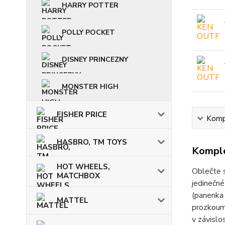
HARRY POTTER
POLLY POCKET
DISNEY PRINCEZNY
MONSTER HIGH
FISHER PRICE
Kompl
HASBRO, TM TOYS
Komple
HOT WHEELS,
Oblečte s
MATCHBOX
jedinečné
(panenka 
MATTEL
prozkouma
v závislo