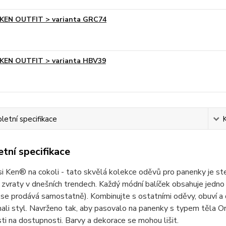
KEN OUTFIT > varianta GRC74
KEN OUTFIT > varianta HBV39
etní specifikace
tní specifikace
i Ken® na cokoli - tato skvělá kolekce oděvů pro panenky je ste
 zvraty v dnešních trendech. Každý módní balíček obsahuje jedno
se prodává samostatně). Kombinujte s ostatními oděvy, obuví a 
li styl. Navrženo tak, aby pasovalo na panenky s typem těla O
sti na dostupnosti. Barvy a dekorace se mohou lišit.