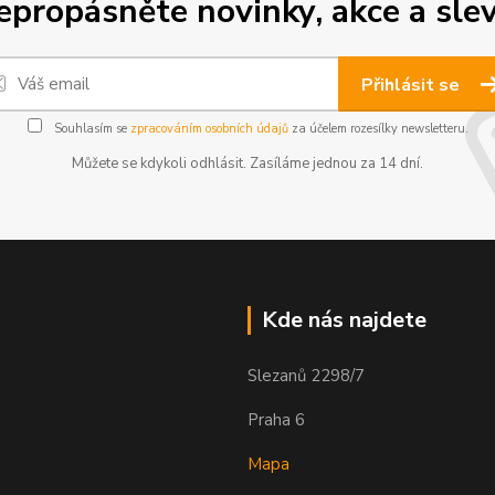
epropásněte novinky, akce a slev
Přihlásit se
Souhlasím se
zpracováním osobních údajů
za účelem rozesílky newsletteru.
Můžete se kdykoli odhlásit. Zasíláme jednou za 14 dní.
Kde nás najdete
Slezanů 2298/7
Praha 6
Mapa