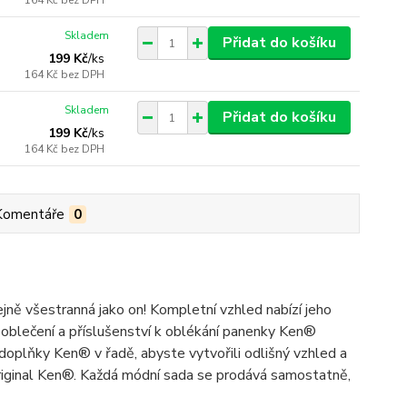
164 Kč
bez DPH
Skladem
Přidat do košíku
199 Kč
/
ks
164 Kč
bez DPH
Skladem
Přidat do košíku
199 Kč
/
ks
164 Kč
bez DPH
Komentáře
0
jně všestranná jako on! Kompletní vzhled nabízí jeho
 oblečení a příslušenství k oblékání panenky Ken®
doplňky Ken® v řadě, abyste vytvořili odlišný vzhled a
riginal Ken®. Každá módní sada se prodává samostatně,