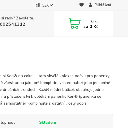
Přihlášení
CZK
 si rady? Zavolejte.
0
ks
602541312
za
0 Kč
e si Ken® na cokoli - tato skvělá kolekce oděvů pro panenky
jně všestranná jako on! Kompletní vzhled nabízí jeho jedinečné
 v dnešních trendech. Každý módní balíček obsahuje jedno
ní a příslušenství k oblékání panenky Ken® (panenka se
á samostatně). Kombinujte s ostatní...
celý popis
tupnost
Skladem