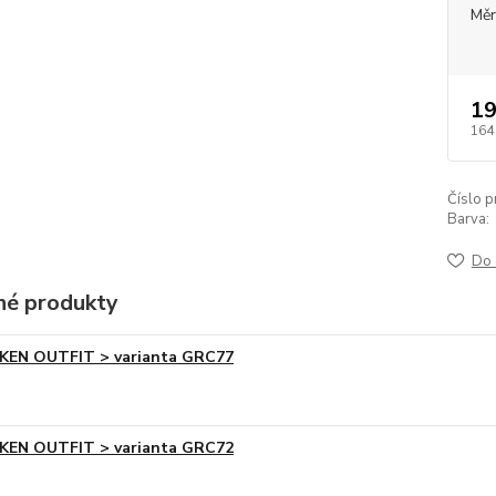
Měr
19
164
Číslo p
Barva:
Do 
é produkty
KEN OUTFIT > varianta GRC77
KEN OUTFIT > varianta GRC72