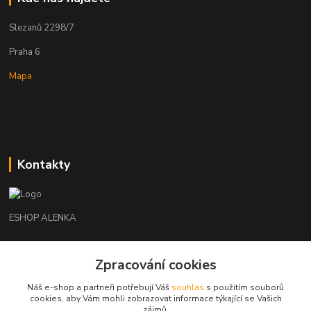
Slezanů 2298/7
Praha 6
Mapa
Kontakty
ESHOP ALENKA
Ing. Martina Cikhartová
Zpracování cookies
+420602541312
8-20
Náš e-shop a partneři potřebují Váš
souhlas
s použitím souborů
cookies, aby Vám mohli zobrazovat informace týkající se Vašich
orechovka@inmes.cz
zájmů.