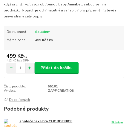
když si chtějí vzít svoji oblíbenou Baby Annabell sebou ven na
procházku. Popruh je odnímatelný a variabilní pro připevnění z levé i
pravé strany
celý popis
Dostupnost
Skladem
Měrná cena
499 Kč / ks
499 Kč
/
ks
412 Kč
bez DPH
Přidat do košíku
Číslo produktu:
55181
Výrobce:
ZAPF CREATION
Do oblíbených
Podobné produkty
společenská hra CHOBOTNICE
Skladem