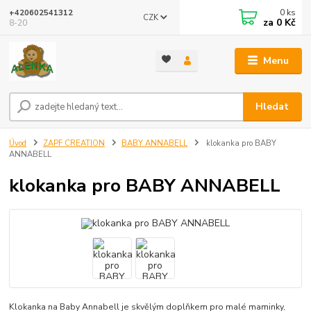
0
ks
+420602541312
CZK
za
0 Kč
8-20
Menu
Hledat
Úvod
ZAPF CREATION
BABY ANNABELL
klokanka pro BABY
ANNABELL
klokanka pro BABY ANNABELL
Klokanka na Baby Annabell je skvělým doplňkem pro malé maminky,