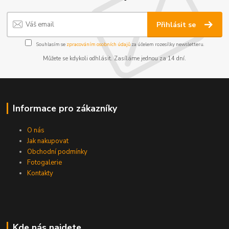
Přihlásit se
Souhlasím se
zpracováním osobních údajů
za účelem rozesílky newsletteru.
Můžete se kdykoli odhlásit. Zasíláme jednou za 14 dní.
Informace pro zákazníky
O nás
Jak nakupovat
Obchodní podmínky
Fotogalerie
Kontakty
Kde nás najdete