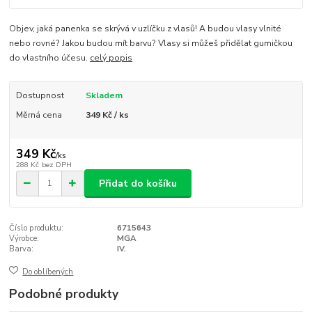
Objev, jaká panenka se skrývá v uzlíčku z vlasů! A budou vlasy vlnité
nebo rovné? Jakou budou mít barvu? Vlasy si můžeš přidělat gumičkou
do vlastního účesu.
celý popis
Dostupnost
Skladem
Měrná cena
349 Kč / ks
349 Kč
/
ks
288 Kč
bez DPH
Přidat do košíku
Číslo produktu:
6715643
Výrobce:
MGA
Barva:
IV.
Do oblíbených
Podobné produkty