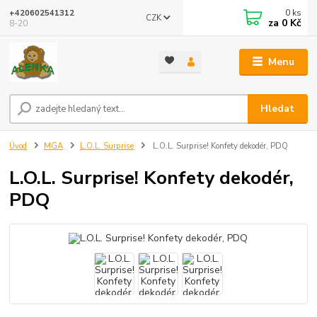
0
ks
+420602541312
CZK
za
0 Kč
8-20
Menu
Hledat
Úvod
MGA
L.O.L. Surprise
L.O.L. Surprise! Konfety dekodér, PDQ
L.O.L. Surprise! Konfety dekodér,
PDQ