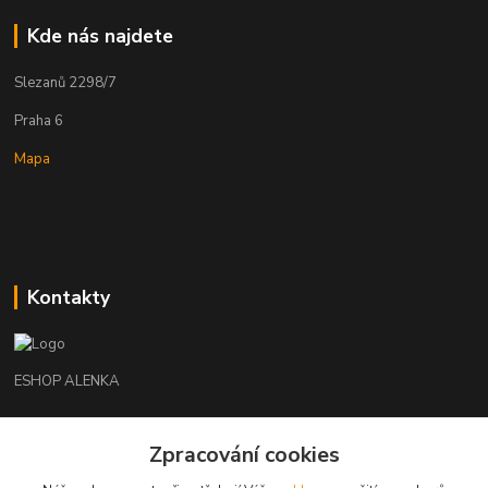
Kde nás najdete
Slezanů 2298/7
Praha 6
Mapa
Kontakty
ESHOP ALENKA
Ing. Martina Cikhartová
Zpracování cookies
+420602541312
8-20