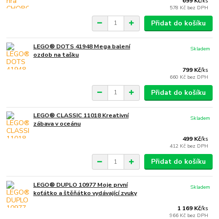
699 Kč
/
ks
578 Kč
bez DPH
Přidat do košíku
LEGO® DOTS 41948 Mega balení
Skladem
ozdob na tašku
799 Kč
/
ks
660 Kč
bez DPH
Přidat do košíku
LEGO® CLASSIC 11018 Kreativní
Skladem
zábava v oceánu
499 Kč
/
ks
412 Kč
bez DPH
Přidat do košíku
LEGO® DUPLO 10977 Moje první
Skladem
koťátko a štěňátko vydávající zvuky
1 169 Kč
/
ks
966 Kč
bez DPH