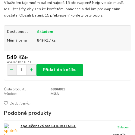
V každém tajemném balení najdeš 15 překvapení! Nejprve ale musíš
rozluštit šifry, aby ses ke konfetám, panence a dalším překvapením
dostala. Obsah balení: 15 překvapení konfety
celý popis
Dostupnost
Skladem
Měrná cena
549 Kč / ks
549 Kč
/
ks
454 Kč
bez DPH
Přidat do košíku
Číslo produktu:
6806883
Výrobce:
MGA
Do oblíbených
Podobné produkty
společenská hra CHOBOTNICE
Skladem