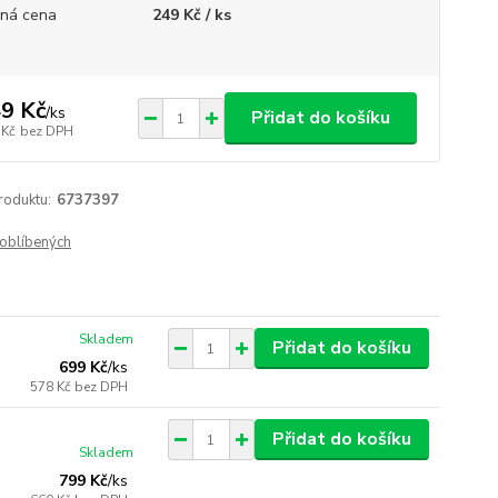
ná cena
249 Kč / ks
9 Kč
/
ks
Přidat do košíku
 Kč
bez DPH
roduktu:
6737397
oblíbených
Skladem
Přidat do košíku
699 Kč
/
ks
578 Kč
bez DPH
Přidat do košíku
Skladem
799 Kč
/
ks