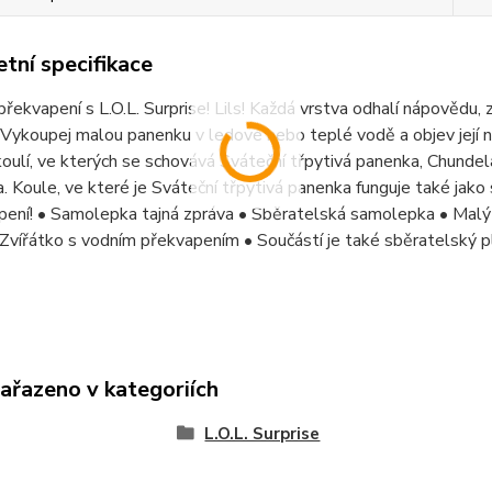
tní specifikace
překvapení s L.O.L. Surprise! Lils! Každá vrstva odhalí nápovědu, 
 Vykoupej malou panenku v ledové nebo teplé vodě a objev její n
koulí, ve kterých se schovává Sváteční třpytivá panenka, Chunde
. Koule, ve které je Sváteční třpytivá panenka funguje také jako 
ení! • Samolepka tajná zpráva • Sběratelská samolepka • Malý d
Zvířátko s vodním překvapením • Součástí je také sběratelský p
zařazeno v kategoriích
L.O.L. Surprise