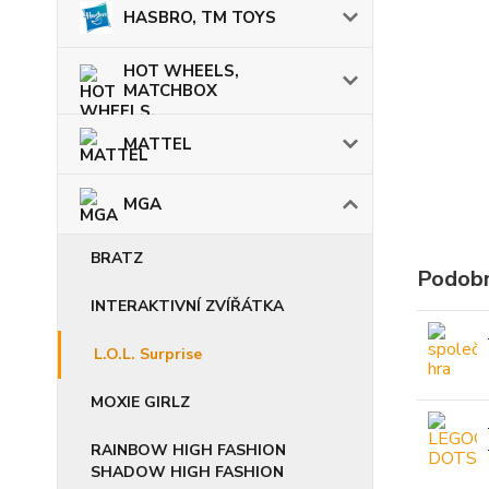
HASBRO, TM TOYS
HOT WHEELS,
MATCHBOX
MATTEL
MGA
BRATZ
Podobn
INTERAKTIVNÍ ZVÍŘÁTKA
L.O.L. Surprise
MOXIE GIRLZ
RAINBOW HIGH FASHION
SHADOW HIGH FASHION