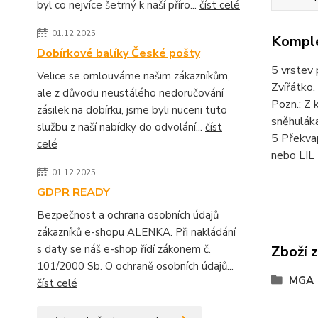
byl co nejvíce šetrný k naší příro...
číst celé
01.12.2025
Komple
Dobírkové balíky České pošty
5 vrstev 
Velice se omlouváme našim zákazníkům,
Zvířátko.
ale z důvodu neustálého nedoručování
Pozn.: Z 
zásilek na dobírku, jsme byli nuceni tuto
sněhuláka
službu z naší nabídky do odvolání...
číst
5 Překvap
celé
nebo LIL 
01.12.2025
GDPR READY
Bezpečnost a ochrana osobních údajů
zákazníků e-shopu ALENKA. Při nakládání
s daty se náš e-shop řídí zákonem č.
Zboží 
101/2000 Sb. O ochraně osobních údajů...
MGA
číst celé