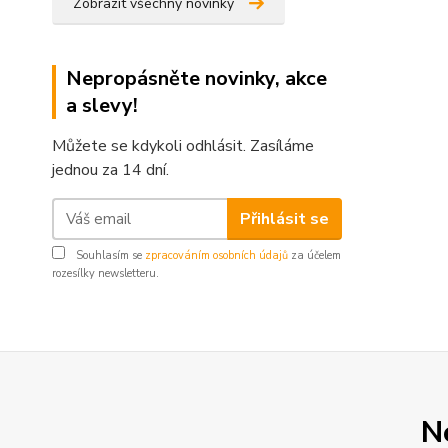
Zobrazit všechny novinky
Nepropásněte novinky, akce
a slevy!
Můžete se kdykoli odhlásit. Zasíláme
jednou za 14 dní.
Přihlásit se
Souhlasím se
zpracováním osobních údajů
za účelem
rozesílky newsletteru.
N