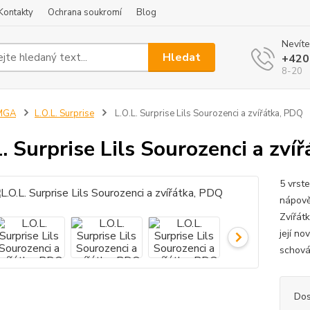
Kontakty
Ochrana soukromí
Blog
Nevíte
Hledat
+420
8-20
MGA
L.O.L. Surprise
L.O.L. Surprise Lils Sourozenci a zvířátka, PDQ
L. Surprise Lils Sourozenci a zví
5 vrste
nápověd
Zvířát
její no
schová
Dos