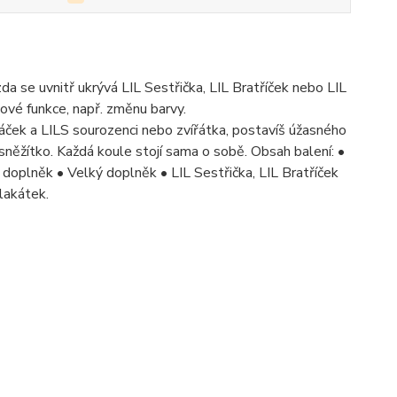
zda se uvnitř ukrývá LIL Sestřička, LIL Bratříček nebo LIL
ové funkce, např. změnu barvy.
láček a LILS sourozenci nebo zvířátka, postavíš úžasného
sněžítko. Každá koule stojí sama o sobě. Obsah balení: •
oplněk • Velký doplněk • LIL Sestřička, LIL Bratříček
lakátek.