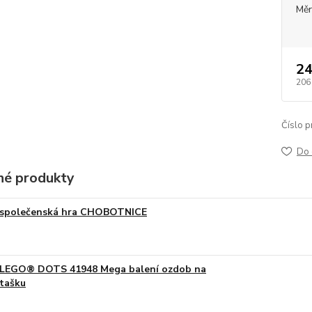
Měr
24
206
Číslo p
Do 
é produkty
společenská hra CHOBOTNICE
LEGO® DOTS 41948 Mega balení ozdob na
tašku