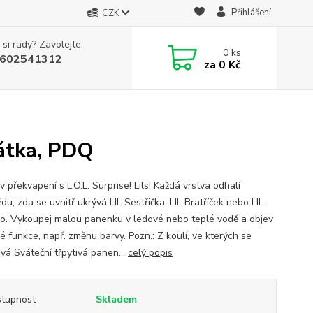
Přihlášení
CZK
 si rady? Zavolejte.
0
ks
602541312
za
0 Kč
řátka, PDQ
v překvapení s L.O.L. Surprise! Lils! Každá vrstva odhalí
u, zda se uvnitř ukrývá LIL Sestřička, LIL Bratříček nebo LIL
ko. Vykoupej malou panenku v ledové nebo teplé vodě a objev
vé funkce, např. změnu barvy. Pozn.: Z koulí, ve kterých se
vá Sváteční třpytivá panen...
celý popis
tupnost
Skladem