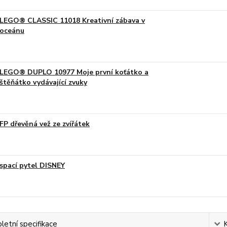
LEGO® CLASSIC 11018 Kreativní zábava v
oceánu
LEGO® DUPLO 10977 Moje první koťátko a
štěňátko vydávající zvuky
FP dřevěná vež ze zvířátek
spací pytel DISNEY
etní specifikace