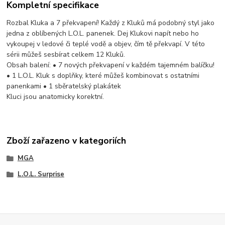
Kompletní specifikace
Rozbal Kluka a 7 překvapení! Každý z Kluků má podobný styl jako
jedna z oblíbených L.O.L. panenek. Dej Klukovi napít nebo ho
vykoupej v ledové či teplé vodě a objev, čím tě překvapí. V této
sérii můžeš sesbírat celkem 12 Kluků.
Obsah balení: • 7 nových překvapení v každém tajemném balíčku!
• 1 L.O.L. Kluk s doplňky, které můžeš kombinovat s ostatními
panenkami • 1 sběratelský plakátek
Kluci jsou anatomicky korektní.
Zboží zařazeno v kategoriích
MGA
L.O.L. Surprise