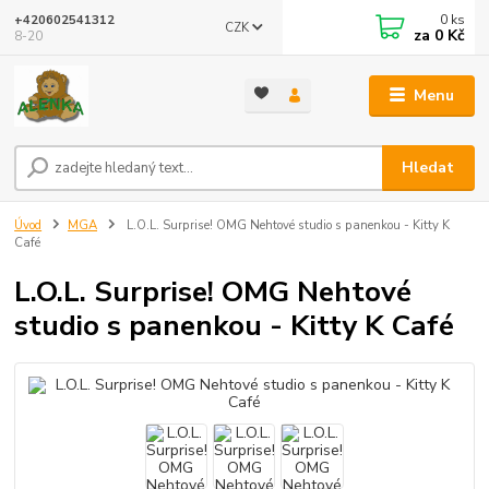
0
ks
+420602541312
CZK
za
0 Kč
8-20
Menu
Hledat
Úvod
MGA
L.O.L. Surprise! OMG Nehtové studio s panenkou - Kitty K
Café
L.O.L. Surprise! OMG Nehtové
studio s panenkou - Kitty K Café