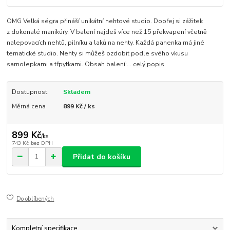
OMG Velká ségra přináší unikátní nehtové studio. Dopřej si zážitek
z dokonalé manikúry. V balení najdeš více než 15 překvapení včetně
nalepovacích nehtů, pilníku a laků na nehty. Každá panenka má jiné
tematické studio. Nehty si můžeš ozdobit podle svého vkusu
samolepkami a třpytkami. Obsah balení:​...
celý popis
Dostupnost
Skladem
Měrná cena
899 Kč / ks
899 Kč
/
ks
743 Kč
bez DPH
Přidat do košíku
Do oblíbených
Kompletní specifikace