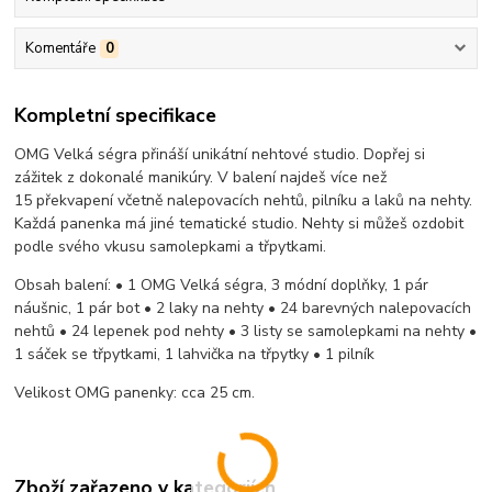
Komentáře
0
Kompletní specifikace
OMG Velká ségra přináší unikátní nehtové studio. Dopřej si
zážitek z dokonalé manikúry. V balení najdeš více než
15 překvapení včetně nalepovacích nehtů, pilníku a laků na nehty.
Každá panenka má jiné tematické studio. Nehty si můžeš ozdobit
podle svého vkusu samolepkami a třpytkami.
Obsah balení:​ • 1 OMG Velká ségra, 3 módní doplňky, 1 pár
náušnic, 1 pár bot • 2 laky na nehty • 24 barevných nalepovacích
nehtů • 24 lepenek pod nehty • 3 listy se samolepkami na nehty •
1 sáček se třpytkami, 1 lahvička na třpytky • 1 pilník
Velikost OMG panenky: cca 25 cm.
Zboží zařazeno v kategoriích