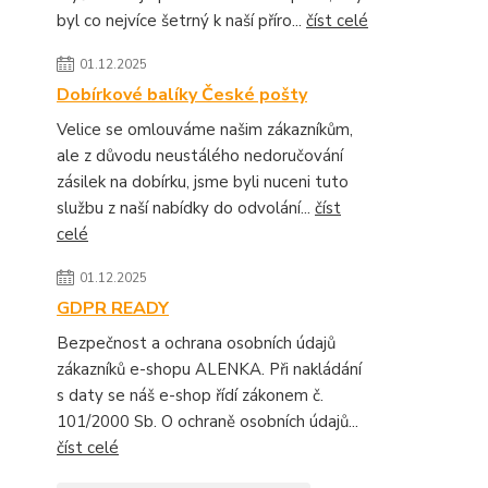
byl co nejvíce šetrný k naší příro...
číst celé
01.12.2025
Dobírkové balíky České pošty
Velice se omlouváme našim zákazníkům,
ale z důvodu neustálého nedoručování
zásilek na dobírku, jsme byli nuceni tuto
službu z naší nabídky do odvolání...
číst
celé
01.12.2025
GDPR READY
Bezpečnost a ochrana osobních údajů
zákazníků e-shopu ALENKA. Při nakládání
s daty se náš e-shop řídí zákonem č.
101/2000 Sb. O ochraně osobních údajů...
číst celé