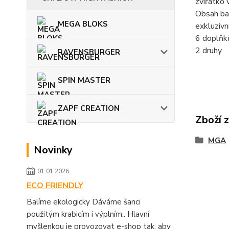
zvířátko 
Obsah bal
MEGA BLOKS
exkluzivn
6 doplňk
2 druhy
RAVENSBURGER
SPIN MASTER
ZAPF CREATION
Zboží 
MGA
Novinky
01.01.2026
ECO FRIENDLY
Balíme ekologicky Dáváme šanci
použitým krabicím i výplním.. Hlavní
myšlenkou je provozovat e-shop tak, aby