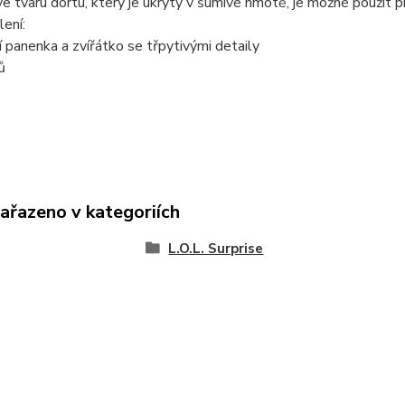
ve tvaru dortu, který je ukrytý v šumivé hmotě, je možné použít 
ení:
í panenka a zvířátko se třpytivými detaily
ů
zařazeno v kategoriích
L.O.L. Surprise