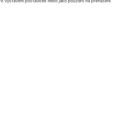
pro vystavení postaviček nebo jako pouzdro na přenášení.