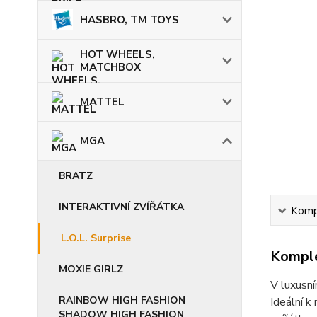
HASBRO, TM TOYS
HOT WHEELS,
MATCHBOX
MATTEL
MGA
BRATZ
INTERAKTIVNÍ ZVÍŘÁTKA
Kompl
L.O.L. Surprise
Komple
MOXIE GIRLZ
V luxusní
RAINBOW HIGH FASHION
Ideální k
SHADOW HIGH FASHION