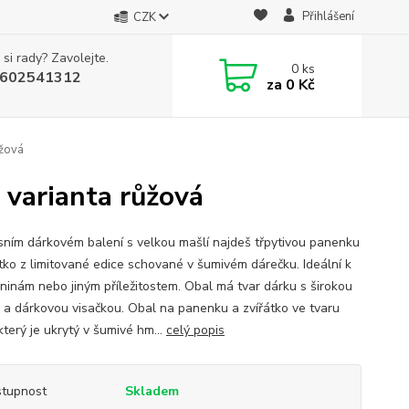
Přihlášení
CZK
 si rady? Zavolejte.
0
ks
602541312
za
0 Kč
ůžová
> varianta růžová
sním dárkovém balení s velkou mašlí najdeš třpytivou panenku
átko z limitované edice schované v šumivém dárečku. Ideální k
ninám nebo jiným příležitostem. Obal má tvar dárku s širokou
 a dárkovou visačkou. Obal na panenku a zvířátko ve tvaru
který je ukrytý v šumivé hm...
celý popis
tupnost
Skladem