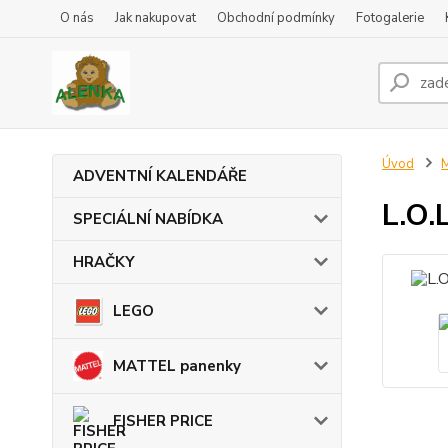
O nás
Jak nakupovat
Obchodní podmínky
Fotogalerie
Úvod
ADVENTNÍ KALENDÁŘE
L.O.
SPECIÁLNÍ NABÍDKA
HRAČKY
LEGO
MATTEL panenky
FISHER PRICE