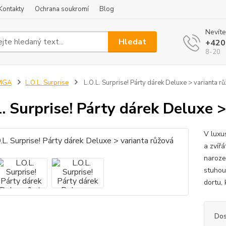
Kontakty
Ochrana soukromí
Blog
Nevíte
Hledat
+420
8-20
MGA
L.O.L. Surprise
L.O.L. Surprise! Párty dárek Deluxe > varianta r
L. Surprise! Párty dárek Deluxe 
V luxu
a zvíř
naroze
stuhou
dortu, 
Dos