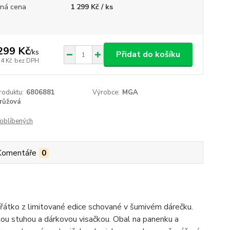
ná cena
1 299 Kč / ks
299 Kč
/
ks
Přidat do košíku
74 Kč
bez DPH
roduktu:
6806881
Výrobce:
MGA
růžová
oblíbených
Komentáře
0
ířátko z limitované edice schované v šumivém dárečku.
okou stuhou a dárkovou visačkou. Obal na panenku a