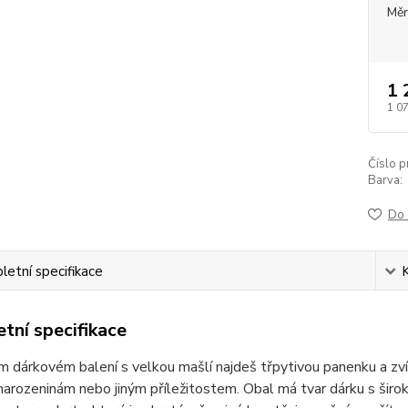
Měr
1 
1 0
Číslo p
Barva:
Do 
etní specifikace
tní specifikace
m dárkovém balení s velkou mašlí najdeš třpytivou panenku a zv
 narozeninám nebo jiným příležitostem. Obal má tvar dárku s šir