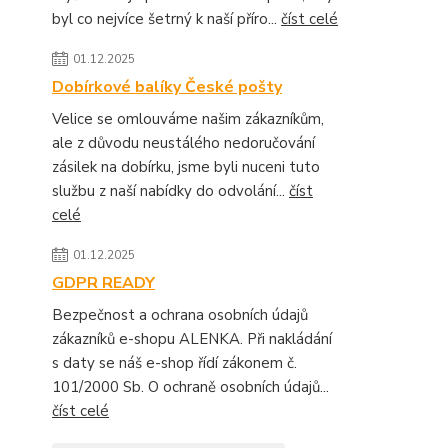
byl co nejvíce šetrný k naší příro...
číst celé
01.12.2025
Dobírkové balíky České pošty
Velice se omlouváme našim zákazníkům,
ale z důvodu neustálého nedoručování
zásilek na dobírku, jsme byli nuceni tuto
službu z naší nabídky do odvolání...
číst
celé
01.12.2025
GDPR READY
Bezpečnost a ochrana osobních údajů
zákazníků e-shopu ALENKA. Při nakládání
s daty se náš e-shop řídí zákonem č.
101/2000 Sb. O ochraně osobních údajů...
číst celé