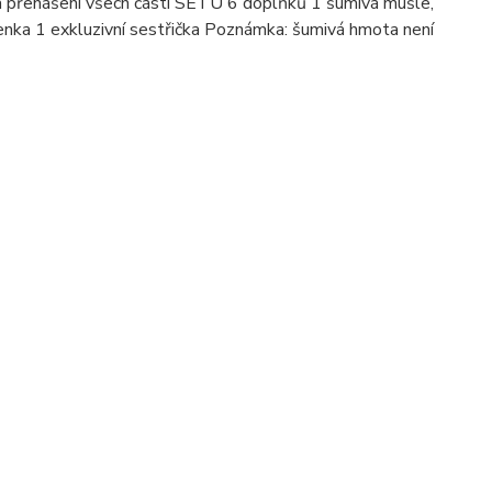
ní a přenášení všech částí SETU 6 doplňků 1 šumivá mušle,
enka 1 exkluzivní sestřička Poznámka: šumivá hmota není