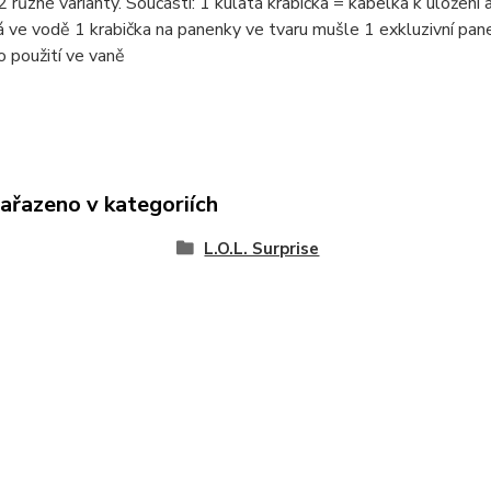
 2 různé varianty. Součástí: 1 kulatá krabička = kabelka k ulože
 ve vodě 1 krabička na panenky ve tvaru mušle 1 exkluzivní pan
o použití ve vaně
zařazeno v kategoriích
L.O.L. Surprise