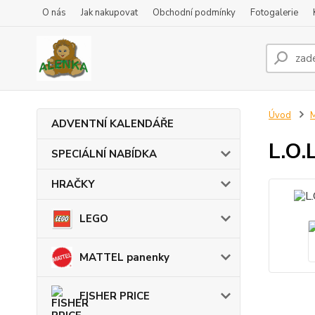
O nás
Jak nakupovat
Obchodní podmínky
Fotogalerie
Úvod
ADVENTNÍ KALENDÁŘE
L.O.
SPECIÁLNÍ NABÍDKA
HRAČKY
LEGO
MATTEL panenky
FISHER PRICE