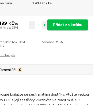
ná cena
1 499 Kč / ks
499 Kč
/
ks
Přidat do košíku
39 Kč
bez DPH
roduktu:
6520184
Výrobce:
MGA
lila
oblíbených
Komentáře
0
nosné krabičce se šesti malými doplňky. Vložte velkou
y LOL a její sestřičky v krabičce ve tvaru mušle. K