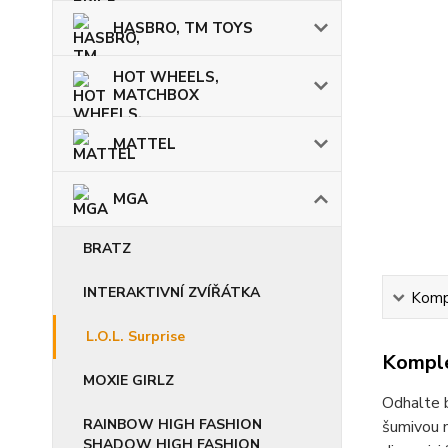
HASBRO, TM TOYS
HOT WHEELS,
MATCHBOX
MATTEL
MGA
BRATZ
INTERAKTIVNÍ ZVÍŘÁTKA
Kompl
L.O.L. Surprise
Komple
MOXIE GIRLZ
Odhalte b
RAINBOW HIGH FASHION
šumivou m
SHADOW HIGH FASHION