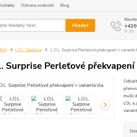
Kontakty
Ochrana soukromí
Blog
Nevíte
Hledat
+420
8-20
MGA
L.O.L. Surprise
L.O.L. Surprise Perleťové překvapení > varianta l
L. Surprise Perleťové překvapení 
Odhalt
přenos
mušli 
LOL a j
variant
Dos