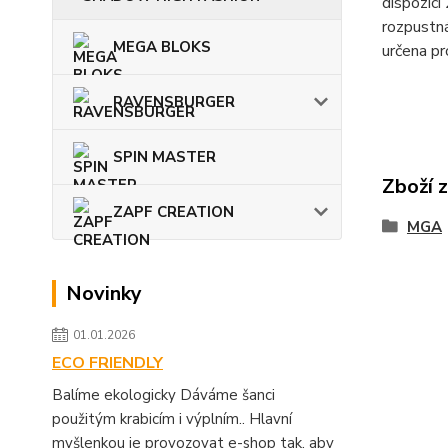
dispozici
rozpustná
MEGA BLOKS
určena pr
RAVENSBURGER
SPIN MASTER
Zboží 
ZAPF CREATION
MGA
Novinky
01.01.2026
ECO FRIENDLY
Balíme ekologicky Dáváme šanci
použitým krabicím i výplním.. Hlavní
myšlenkou je provozovat e-shop tak, aby