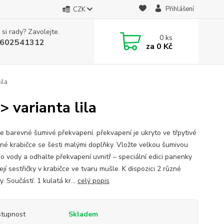
Přihlášení
CZK
 si rady? Zavolejte.
0
ks
602541312
za
0 Kč
ila
> varianta lila
e barevné šumivé překvapení. překvapení je ukryto ve třpytivé
né krabičce se šesti malými doplňky. Vložte velkou šumivou
do vody a odhalte překvapení uvnitř – speciální edici panenky
ejí sestřičky v krabičce ve tvaru mušle. K dispozici 2 různé
y. Součástí: 1 kulatá kr...
celý popis
tupnost
Skladem