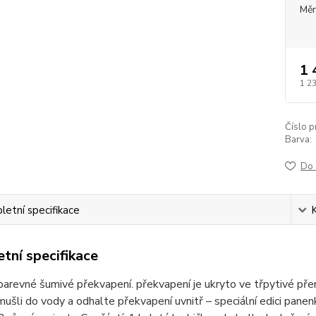
Měr
1 
1 2
Číslo p
Barva:
Do 
etní specifikace
tní specifikace
arevné šumivé překvapení. překvapení je ukryto ve třpytivé pře
ušli do vody a odhalte překvapení uvnitř – speciální edici panenk