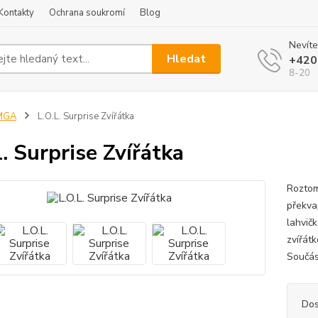
Kontakty
Ochrana soukromí
Blog
Nevíte
Hledat
+420
8-20
MGA
L.O.L. Surprise Zvířátka
L. Surprise Zvířátka
Roztomi
překva
lahvičk
zvířát
Součás
Dos