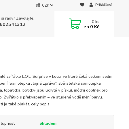
Přihlášení
CZK
 si rady? Zavolejte.
0
ks
602541312
za
0 Kč
lé zvířátko L.O.L. Surprise v kouli, ve které čeká celkem sedm
pení! Samolepka „tajná zpráva“, sběratelská samolepka,
a, lopatička, botičky(jsou ukryté v písku), módní doplněk pro
ko. Zvířátko s překvapením – ve studené vodě mění barvu.
tí je také plakát.
celý popis
tupnost
Skladem