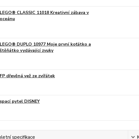
LEGO® CLASSIC 11018 Kreativní zábava v
oceánu
LEGO® DUPLO 10977 Moje první koťátko a
štěňátko vydávající zvuky
FP dřevěná vež ze zvířátek
spací pytel DISNEY
etní specifikace