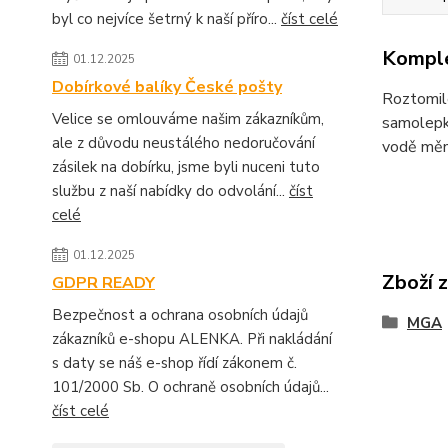
byl co nejvíce šetrný k naší příro...
číst celé
Komple
01.12.2025
Dobírkové balíky České pošty
Roztomilé
Velice se omlouváme našim zákazníkům,
samolepka
ale z důvodu neustálého nedoručování
vodě mění
zásilek na dobírku, jsme byli nuceni tuto
službu z naší nabídky do odvolání...
číst
celé
01.12.2025
Zboží 
GDPR READY
Bezpečnost a ochrana osobních údajů
MGA
zákazníků e-shopu ALENKA. Při nakládání
s daty se náš e-shop řídí zákonem č.
101/2000 Sb. O ochraně osobních údajů...
číst celé