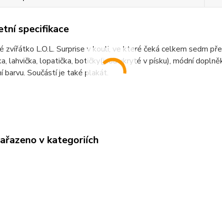
tní specifikace
 zvířátko L.O.L. Surprise v kouli, ve které čeká celkem sedm př
, lahvička, lopatička, botičky(jsou ukryté v písku), módní dopln
 barvu. Součástí je také plakát.
zařazeno v kategoriích