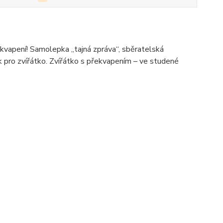
ekvapení! Samolepka „tajná zpráva“, sběratelská
ěk pro zvířátko. Zvířátko s překvapením – ve studené