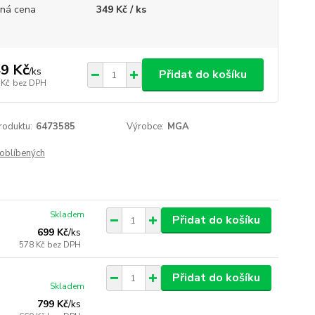
ná cena
349 Kč / ks
9 Kč
/
ks
Přidat do košíku
 Kč
bez DPH
roduktu:
6473585
Výrobce:
MGA
oblíbených
Skladem
Přidat do košíku
699 Kč
/
ks
578 Kč
bez DPH
Přidat do košíku
Skladem
799 Kč
/
ks