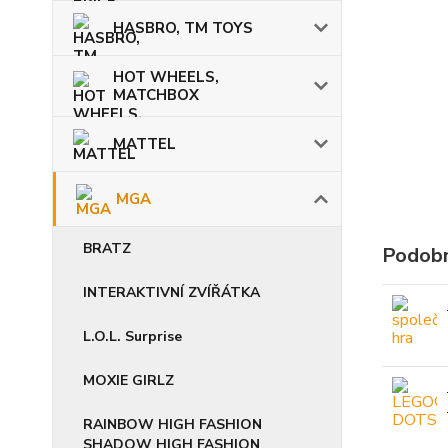
HASBRO, TM TOYS
HOT WHEELS,
MATCHBOX
MATTEL
MGA
BRATZ
Podobn
INTERAKTIVNÍ ZVÍŘÁTKA
L.O.L. Surprise
MOXIE GIRLZ
RAINBOW HIGH FASHION
SHADOW HIGH FASHION