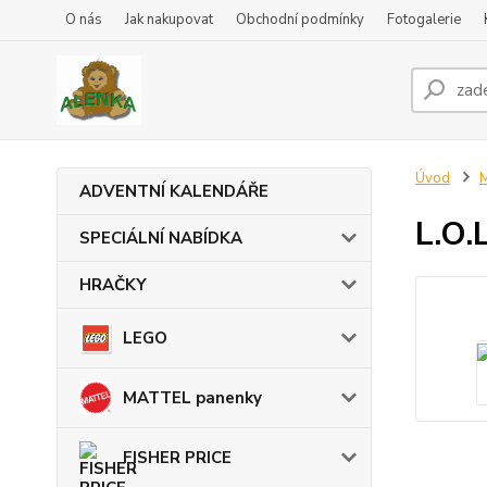
O nás
Jak nakupovat
Obchodní podmínky
Fotogalerie
Úvod
ADVENTNÍ KALENDÁŘE
L.O.
SPECIÁLNÍ NABÍDKA
HRAČKY
LEGO
MATTEL panenky
FISHER PRICE