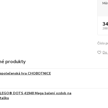
Měr
34
288
Číslo p
Do 
é produkty
společenská hra CHOBOTNICE
LEGO® DOTS 41948 Mega balení ozdob na
tašku