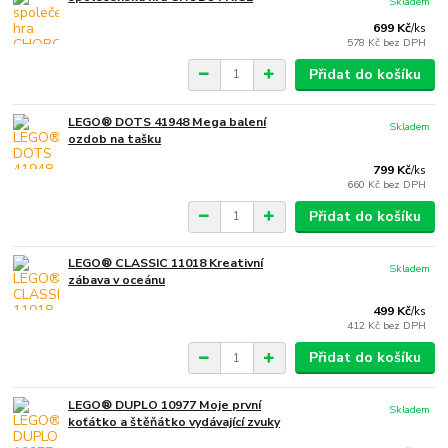
Skladem
699 Kč
/
ks
578 Kč
bez DPH
Přidat do košíku
LEGO® DOTS 41948 Mega balení
Skladem
ozdob na tašku
799 Kč
/
ks
660 Kč
bez DPH
Přidat do košíku
LEGO® CLASSIC 11018 Kreativní
Skladem
zábava v oceánu
499 Kč
/
ks
412 Kč
bez DPH
Přidat do košíku
LEGO® DUPLO 10977 Moje první
Skladem
koťátko a štěňátko vydávající zvuky