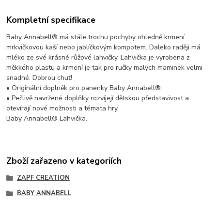
Kompletní specifikace
Baby Annabell® má stále trochu pochyby ohledně krmení
mrkvičkovou kaší nebo jablíčkovým kompotem. Daleko raději má
mléko ze své krásné růžové lahvičky. Lahvička je vyrobena z
měkkého plastu a krmení je tak pro ručky malých maminek velmi
snadné. Dobrou chuť!
• Originální doplněk pro panenky Baby Annabell®.
• Pečlivě navržené doplňky rozvíjejí dětskou představivost a
otevírají nové možnosti a témata hry.
Baby Annabell® Lahvička.
Zboží zařazeno v kategoriích
ZAPF CREATION
BABY ANNABELL