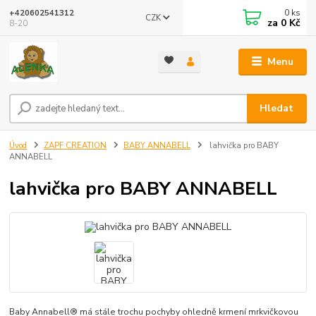
0
ks
+420602541312
CZK
za
0 Kč
8-20
Menu
Hledat
Úvod
ZAPF CREATION
BABY ANNABELL
lahvička pro BABY
ANNABELL
lahvička pro BABY ANNABELL
Baby Annabell® má stále trochu pochyby ohledně krmení mrkvičkovou