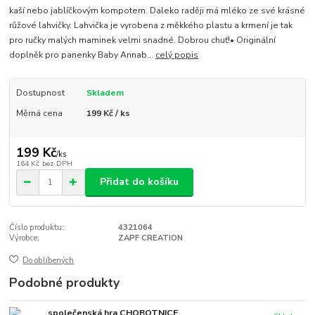
kaší nebo jablíčkovým kompotem. Daleko raději má mléko ze své krásné
růžové lahvičky. Lahvička je vyrobena z měkkého plastu a krmení je tak
pro ručky malých maminek velmi snadné. Dobrou chuť!• Originální
doplněk pro panenky Baby Annab...
celý popis
Dostupnost
Skladem
Měrná cena
199 Kč / ks
199 Kč
/
ks
164 Kč
bez DPH
Přidat do košíku
Číslo produktu:
4321064
Výrobce:
ZAPF CREATION
Do oblíbených
Podobné produkty
společenská hra CHOBOTNICE