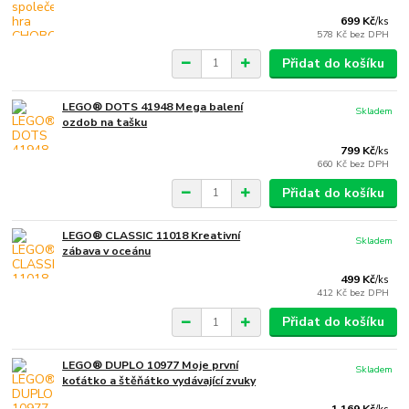
699 Kč
/
ks
578 Kč
bez DPH
Přidat do košíku
LEGO® DOTS 41948 Mega balení
Skladem
ozdob na tašku
799 Kč
/
ks
660 Kč
bez DPH
Přidat do košíku
LEGO® CLASSIC 11018 Kreativní
Skladem
zábava v oceánu
499 Kč
/
ks
412 Kč
bez DPH
Přidat do košíku
LEGO® DUPLO 10977 Moje první
Skladem
koťátko a štěňátko vydávající zvuky