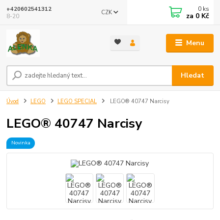
0
ks
+420602541312
CZK
za
0 Kč
8-20
Menu
Hledat
Úvod
LEGO
LEGO SPECIAL
LEGO® 40747 Narcisy
LEGO® 40747 Narcisy
Novinka