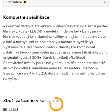
Komentáře
0
Kompletní specifikace
• Kreativní dárková stavebnice – Milovníci květin od 8 let si postaví
Narcisy z kostek LEGO® a model si hrdě vystaví• Barvy jara –
Narcisy vypadají jako skutečné květiny a mají jemné odstíny žluté
a bílé a nechybí ani zelené stonky s nastavitelnými listy•
Vyzkoušejte si aranžování květin – Narcisy lze kombinovat
s dalšími stavebnicemi květin (prodávají se samostatně) a vytvořit
originální kytici LEGO®• Dárek k jakékoli příležitosti –
Sestavitelné květiny jsou skvělý dárek pro děti nebo pro dospělé
milovníky květin k Valentýnu nebo ke Dni matek• Rozměry –
Stavebnice se skládá z 216 dílků a každý narcis měří přes 30 cm
na výšku
Zboží zařazeno v kategoriích
LEGO