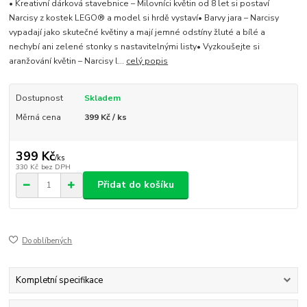
• Kreativní dárková stavebnice – Milovníci květin od 8 let si postaví
Narcisy z kostek LEGO® a model si hrdě vystaví• Barvy jara – Narcisy
vypadají jako skutečné květiny a mají jemné odstíny žluté a bílé a
nechybí ani zelené stonky s nastavitelnými listy• Vyzkoušejte si
aranžování květin – Narcisy l...
celý popis
Dostupnost
Skladem
Měrná cena
399 Kč / ks
399 Kč
/
ks
330 Kč
bez DPH
Přidat do košíku
Do oblíbených
Kompletní specifikace