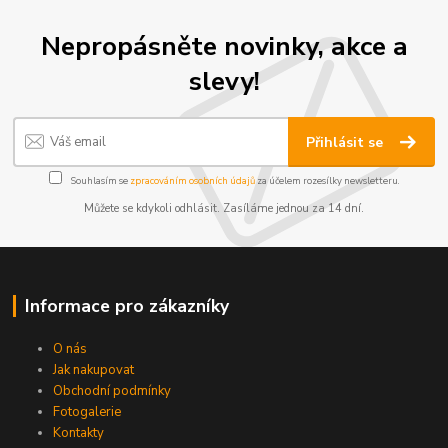
Nepropásněte novinky, akce a
slevy!
Přihlásit se
Souhlasím se
zpracováním osobních údajů
za účelem rozesílky newsletteru.
Můžete se kdykoli odhlásit. Zasíláme jednou za 14 dní.
Informace pro zákazníky
O nás
Jak nakupovat
Obchodní podmínky
Fotogalerie
Kontakty