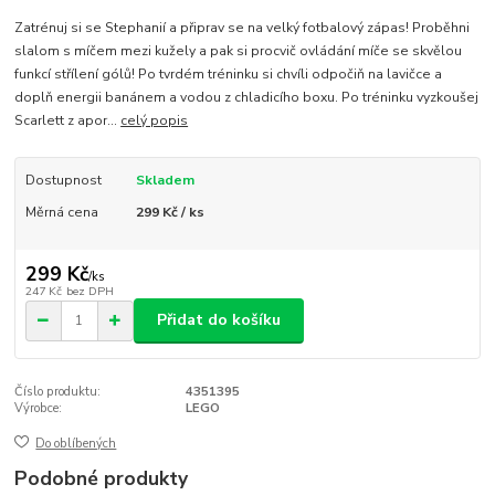
Zatrénuj si se Stephanií a připrav se na velký fotbalový zápas! Proběhni
slalom s míčem mezi kužely a pak si procvič ovládání míče se skvělou
funkcí střílení gólů! Po tvrdém tréninku si chvíli odpočiň na lavičce a
doplň energii banánem a vodou z chladicího boxu. Po tréninku vyzkoušej
Scarlett z apor...
celý popis
Dostupnost
Skladem
Měrná cena
299 Kč / ks
299 Kč
/
ks
247 Kč
bez DPH
Přidat do košíku
Číslo produktu:
4351395
Výrobce:
LEGO
Do oblíbených
Podobné produkty