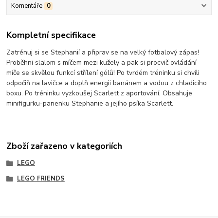
Komentáře
0
Kompletní specifikace
Zatrénuj si se Stephanií a připrav se na velký fotbalový zápas!
Proběhni slalom s míčem mezi kužely a pak si procvič ovládání
míče se skvělou funkcí střílení gólů! Po tvrdém tréninku si chvíli
odpočiň na lavičce a doplň energii banánem a vodou z chladicího
boxu. Po tréninku vyzkoušej Scarlett z aportování. Obsahuje
minifigurku-panenku Stephanie a jejího psíka Scarlett.
Zboží zařazeno v kategoriích
LEGO
LEGO FRIENDS