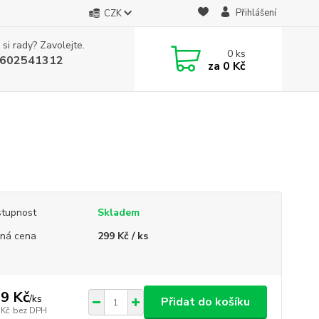
Přihlášení
CZK
 si rady? Zavolejte.
0
ks
602541312
za
0 Kč
tupnost
Skladem
ná cena
299 Kč / ks
9 Kč
/
ks
Přidat do košíku
 Kč
bez DPH