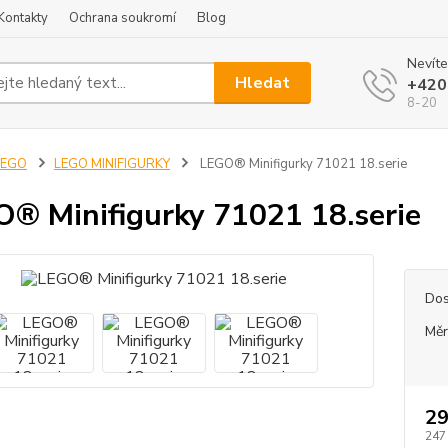
Kontakty
Ochrana soukromí
Blog
Nevíte
Hledat
+420
8-20
LEGO
LEGO MINIFIGURKY
LEGO® Minifigurky 71021 18.serie
® Minifigurky 71021 18.serie
Dos
Měr
29
247