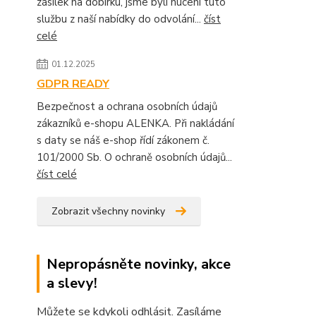
zásilek na dobírku, jsme byli nuceni tuto
službu z naší nabídky do odvolání...
číst
celé
01.12.2025
GDPR READY
Bezpečnost a ochrana osobních údajů
zákazníků e-shopu ALENKA. Při nakládání
s daty se náš e-shop řídí zákonem č.
101/2000 Sb. O ochraně osobních údajů...
číst celé
Zobrazit všechny novinky
Nepropásněte novinky, akce
a slevy!
Můžete se kdykoli odhlásit. Zasíláme