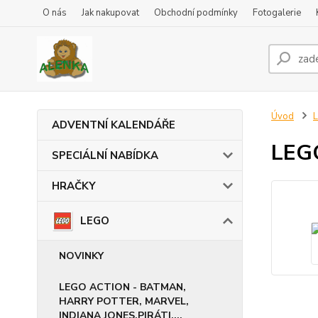
O nás
Jak nakupovat
Obchodní podmínky
Fotogalerie
Úvod
ADVENTNÍ KALENDÁŘE
LEGO
SPECIÁLNÍ NABÍDKA
HRAČKY
LEGO
NOVINKY
LEGO ACTION - BATMAN,
HARRY POTTER, MARVEL,
INDIANA JONES,PIRÁTI,...