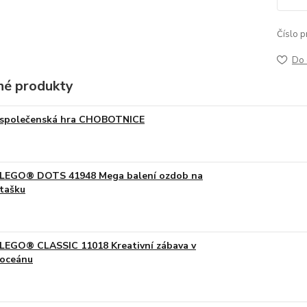
Číslo p
Do 
é produkty
společenská hra CHOBOTNICE
LEGO® DOTS 41948 Mega balení ozdob na
tašku
LEGO® CLASSIC 11018 Kreativní zábava v
oceánu