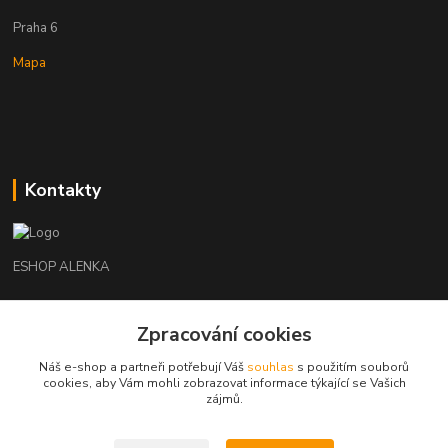
Praha 6
Mapa
Kontakty
ESHOP ALENKA
Ing. Martina Cikhartová
Zpracování cookies
+420602541312
8-20
Náš e-shop a partneři potřebují Váš
souhlas
s použitím souborů
cookies, aby Vám mohli zobrazovat informace týkající se Vašich
orechovka@inmes.cz
zájmů.