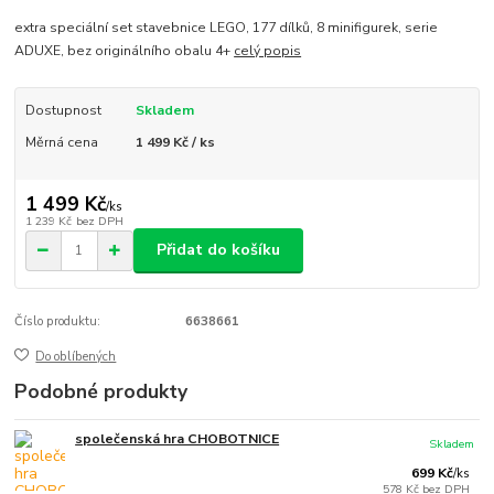
extra speciální set stavebnice LEGO, 177 dílků, 8 minifigurek, serie
ADUXE, bez originálního obalu 4+
celý popis
Dostupnost
Skladem
Měrná cena
1 499 Kč / ks
1 499 Kč
/
ks
1 239 Kč
bez DPH
Přidat do košíku
Číslo produktu:
6638661
Do oblíbených
Podobné produkty
společenská hra CHOBOTNICE
Skladem
699 Kč
/
ks
578 Kč
bez DPH