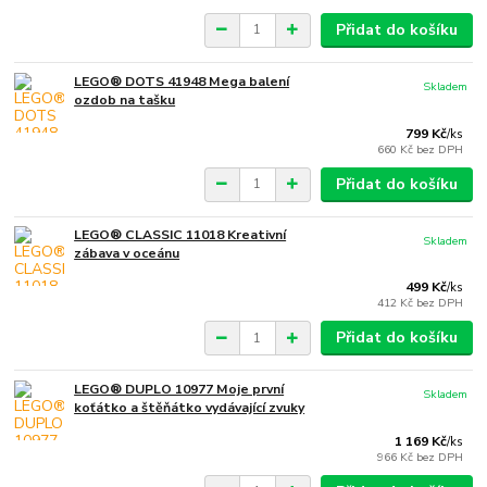
Přidat do košíku
LEGO® DOTS 41948 Mega balení
Skladem
ozdob na tašku
799 Kč
/
ks
660 Kč
bez DPH
Přidat do košíku
LEGO® CLASSIC 11018 Kreativní
Skladem
zábava v oceánu
499 Kč
/
ks
412 Kč
bez DPH
Přidat do košíku
LEGO® DUPLO 10977 Moje první
Skladem
koťátko a štěňátko vydávající zvuky
1 169 Kč
/
ks
966 Kč
bez DPH