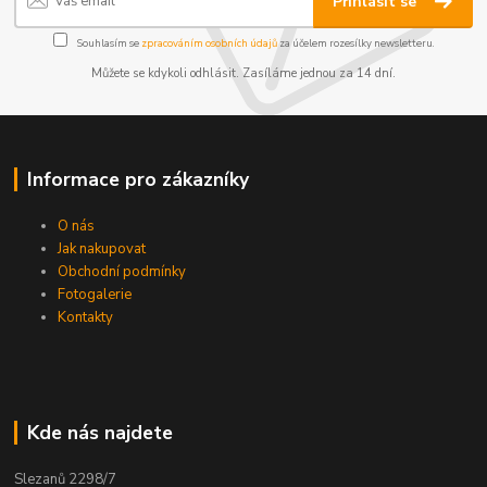
Přihlásit se
Souhlasím se
zpracováním osobních údajů
za účelem rozesílky newsletteru.
Můžete se kdykoli odhlásit. Zasíláme jednou za 14 dní.
Informace pro zákazníky
O nás
Jak nakupovat
Obchodní podmínky
Fotogalerie
Kontakty
Kde nás najdete
Slezanů 2298/7