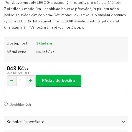
Pohyblivé modely LEGO® s ozubenými kolečky pro děti starší 5 let•
7 předloh k modelům – například baletka předvádějící piruetu nebo
jablko se zvědavým červem• Děti mohou okusit kouzlo stavění vlastních
výtvorů LEGO®• Tato stavebnice LEGO® skvěle poslouží jako dárek
k narozeninám, Vánocům či jakékol...
celý popis
Dostupnost
Skladem
Měrná cena
849 Kč / ks
849 Kč
/
ks
702 Kč
bez DPH
Přidat do košíku
Do oblíbených
Kompletní specifikace