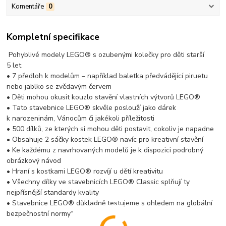
Komentáře
0
Kompletní specifikace
Pohyblivé modely LEGO® s ozubenými kolečky pro děti starší
5 let
• 7 předloh k modelům – například baletka předvádějící piruetu
nebo jablko se zvědavým červem
• Děti mohou okusit kouzlo stavění vlastních výtvorů LEGO®
• Tato stavebnice LEGO® skvěle poslouží jako dárek
k narozeninám, Vánocům či jakékoli příležitosti
• 500 dílků, ze kterých si mohou děti postavit, cokoliv je napadne
• Obsahuje 2 sáčky kostek LEGO® navíc pro kreativní stavění
• Ke každému z navrhovaných modelů je k dispozici podrobný
obrázkový návod
• Hraní s kostkami LEGO® rozvíjí u dětí kreativitu
• Všechny dílky ve stavebnicích LEGO® Classic splňují ty
nejpřísnější standardy kvality
• Stavebnice LEGO® důkladně testujeme s ohledem na globální
bezpečnostní normy“