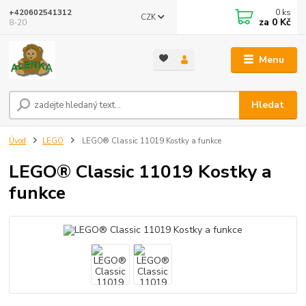
0
ks
+420602541312
CZK
za
0 Kč
8-20
Menu
Hledat
Úvod
LEGO
LEGO® Classic 11019 Kostky a funkce
LEGO® Classic 11019 Kostky a
funkce