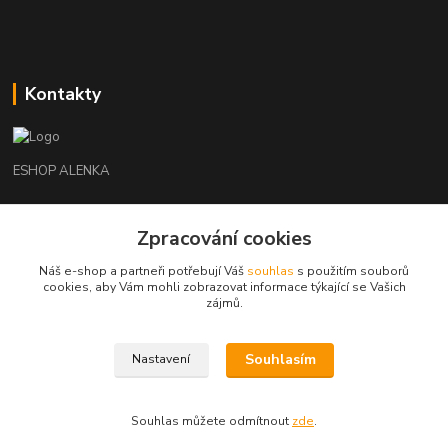
Kontakty
ESHOP ALENKA
Ing. Martina Cikhartová
Zpracování cookies
+420602541312
8-20
Náš e-shop a partneři potřebují Váš
souhlas
s použitím souborů
cookies, aby Vám mohli zobrazovat informace týkající se Vašich
orechovka@inmes.cz
zájmů.
Souhlasím
Nastavení
Souhlas můžete odmítnout
zde
.
Vytvořeno na
Eshop-rychle.cz