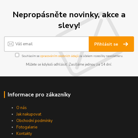
Nepropásněte novinky, akce a
slevy!
Přihlásit se
Souhlasím se
zpracováním osobních údajů
za účelem rozesílky newsletteru.
Můžete se kdykoli odhlásit. Zasíláme jednou za 14 dní.
Informace pro zákazníky
O nás
Jak nakupovat
Obchodní podmínky
Fotogalerie
Kontakty