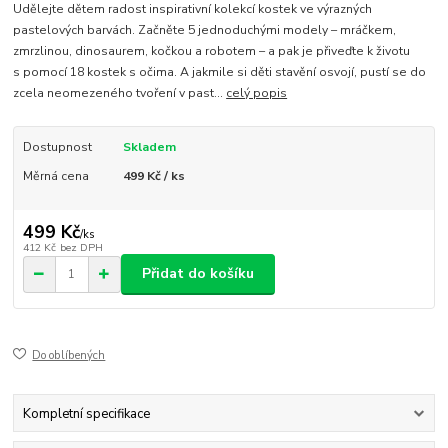
Udělejte dětem radost inspirativní kolekcí kostek ve výrazných
pastelových barvách. Začněte 5 jednoduchými modely – mráčkem,
zmrzlinou, dinosaurem, kočkou a robotem – a pak je přiveďte k životu
s pomocí 18 kostek s očima. A jakmile si děti stavění osvojí, pustí se do
zcela neomezeného tvoření v past...
celý popis
Dostupnost
Skladem
Měrná cena
499 Kč / ks
499 Kč
/
ks
412 Kč
bez DPH
Přidat do košíku
Do oblíbených
Kompletní specifikace