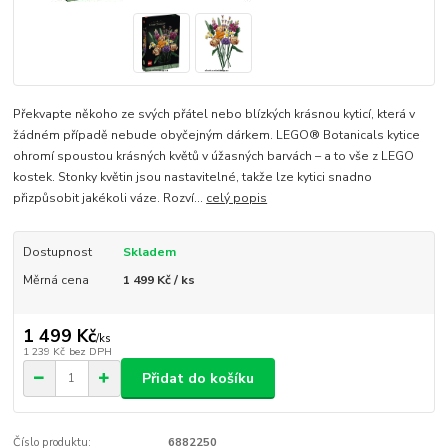
Překvapte někoho ze svých přátel nebo blízkých krásnou kyticí, která v
žádném případě nebude obyčejným dárkem. LEGO® Botanicals kytice
ohromí spoustou krásných květů v úžasných barvách – a to vše z LEGO
kostek. Stonky květin jsou nastavitelné, takže lze kytici snadno
přizpůsobit jakékoli váze. Rozví...
celý popis
Dostupnost
Skladem
Měrná cena
1 499 Kč / ks
1 499 Kč
/
ks
1 239 Kč
bez DPH
Přidat do košíku
Číslo produktu:
6882250