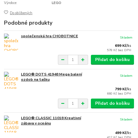
Výrobce:
LEGO
Do oblíbených
Podobné produkty
společenská hra CHOBOTNICE
Skladem
699 Kč
/
ks
578 Kč
bez DPH
Přidat do košíku
LEGO® DOTS 41948 Mega balení
Skladem
ozdob na tašku
799 Kč
/
ks
660 Kč
bez DPH
Přidat do košíku
LEGO® CLASSIC 11018 Kreativní
Skladem
zábava v oceánu
499 Kč
/
ks
412 Kč
bez DPH