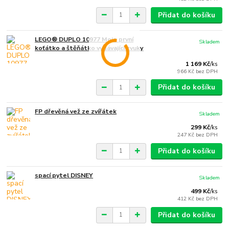
Přidat do košíku
LEGO® DUPLO 10977 Moje první
Skladem
koťátko a štěňátko vydávající zvuky
1 169 Kč
/
ks
966 Kč
bez DPH
Přidat do košíku
FP dřevěná vež ze zvířátek
Skladem
299 Kč
/
ks
247 Kč
bez DPH
Přidat do košíku
spací pytel DISNEY
Skladem
499 Kč
/
ks
412 Kč
bez DPH
Přidat do košíku