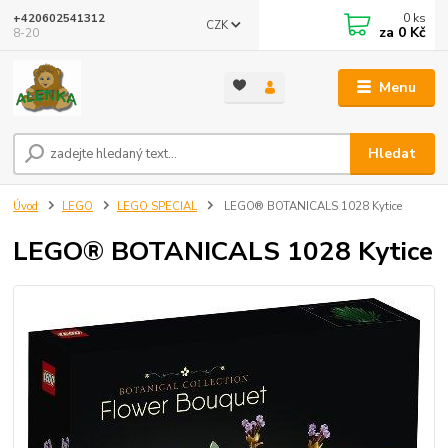
0
ks
+420602541312
CZK
za
0 Kč
8-20
Menu
Hledat
Úvod
LEGO
LEGO SPECIAL
LEGO® BOTANICALS 1028 Kytice
LEGO® BOTANICALS 1028 Kytice