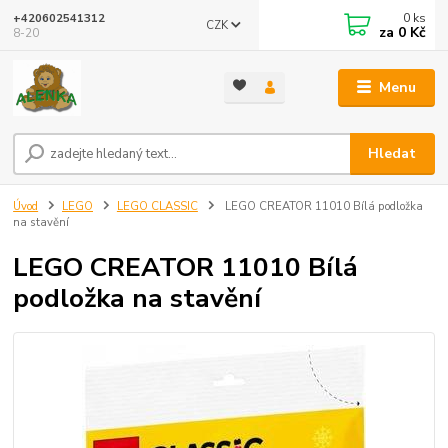
0
ks
+420602541312
CZK
za
0 Kč
8-20
Menu
Hledat
Úvod
LEGO
LEGO CLASSIC
LEGO CREATOR 11010 Bílá podložka
na stavění
LEGO CREATOR 11010 Bílá
podložka na stavění