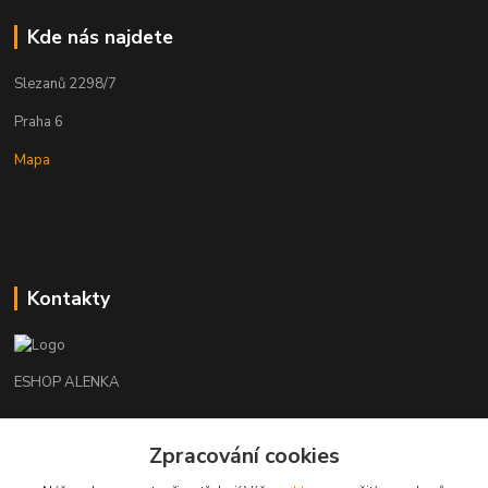
Kde nás najdete
Slezanů 2298/7
Praha 6
Mapa
Kontakty
ESHOP ALENKA
Ing. Martina Cikhartová
Zpracování cookies
+420602541312
8-20