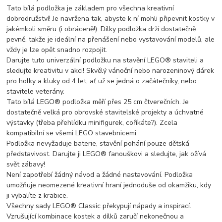
Tato bílá podložka je základem pro všechna kreativní
dobrodružství! Je navržena tak, abyste k ní mohli připevnit kostky v
jakémkoli směru (i obráceně!). Dílky podložka drží dostatečně
pevně, takže je ideální na přenášení nebo vystavování modelů, ale
vždy je lze opět snadno rozpojit.
Darujte tuto univerzální podložku na stavění LEGO® staviteli a
sledujte kreativitu v akci! Skvělý vánoční nebo narozeninový dárek
pro holky a kluky od 4 let, ať už se jedná o začátečníky, nebo
stavitele veterány.
Tato bílá LEGO® podložka měří přes 25 cm čtverečních. Je
dostatečně velká pro obrovské stavitelské projekty a úchvatné
výstavky (třeba přehlídku minifigurek, coříkáte?). Zcela
kompatibilní se všemi LEGO stavebnicemi.
Podložka nevyžaduje baterie, stavění pohání pouze dětská
představivost. Darujte ji LEGO® fanouškovi a sledujte, jak ožívá
svět zábavy!
Není zapotřebí žádný návod a žádné nastavování. Podložka
umožňuje neomezené kreativní hraní jednoduše od okamžiku, kdy
ji vybalíte z krabice.
Všechny sady LEGO® Classic překypují nápady a inspirací.
Vzrušující kombinace kostek a dílků zaručí nekonečnou a