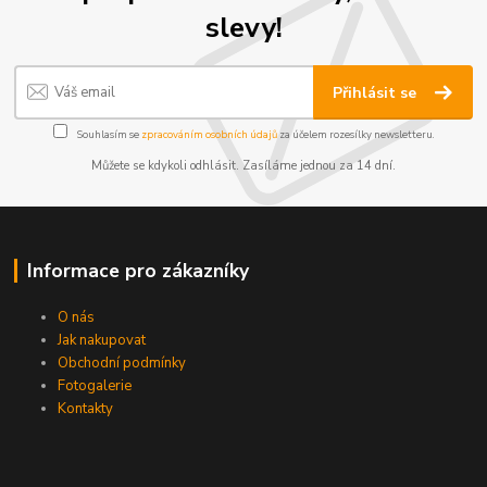
slevy!
Přihlásit se
Souhlasím se
zpracováním osobních údajů
za účelem rozesílky newsletteru.
Můžete se kdykoli odhlásit. Zasíláme jednou za 14 dní.
Informace pro zákazníky
O nás
Jak nakupovat
Obchodní podmínky
Fotogalerie
Kontakty