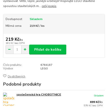
vystavovat. Větší, lepší, jasnější a bělejší! Inspirujte LEGO stavitele
spoustou stavitelských m...
celý popis
Dostupnost
Skladem
Měrná cena
219 Kč / ks
219 Kč
/
ks
181 Kč
bez DPH
Přidat do košíku
Číslo produktu:
6764187
Výrobce:
LEGO
Do oblíbených
Podobné produkty
společenská hra CHOBOTNICE
Skladem
699 Kč
/
ks
578 Kč
bez DPH