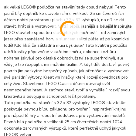
ak velká LEGO® podložka na stavění tady dosud nebyla! Tento
jasně bílý doplněk ke stavebnicím o velikosti 25 cm čtverečních
dětem nabízí prostornou plochu 32 x 32 výstupků, na níž se dá
stavět, hrát si a vystavovat. Větší, lepší, jasnější a bělejší! Inspirujte
LEGO stavitele spoustou stavitelských možností – od zamrzlých
jezer přes zasněžené hory a sluncem zalité pláže až po kosmické
lodě! Kdo říká, že základna musí být dole? Tato kvalitní podložka
udrží kostky připevněné v každém směru, dokonce i vzhůru
nohama (skvělé pro dětská dobrodružství se superhrdiny!), ale
vždy je lze rozpojit s minimálním úsilím. A když děti dostaví, pevný
povrch jim poskytne bezpečný způsob, jak přenášet a vystavovat
své parádní výtvory. Kreativní hračky, které rozvíjí dovednosti pro
celý život Stavebnice LEGO Classic dětem otevírají svět
neomezeného hraní. A zatímco staví, tvoří a vymýšlejí, rozvíjí svou
kreativitu a osvojují si schopnost řešit problémy.
Tato podložka na stavění s 32 x 32 výstupky LEGO® stavitelům
poskytuje pevnou bílou základnu pro tvoření, inspirativní krajinu
pro nápadité hry a robustní podstavec pro vystavování modelů.
Pevná bílá podložka o velikosti 25 cm čtverečních nabízí 1024
dokonale zarovnaných výstupků, které perfektně uchytí jakýkoli
LEGO® výtvor.