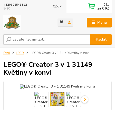
0
ks
+420602541312
CZK
za
0 Kč
8-20
Menu
Hledat
Úvod
LEGO
LEGO® Creator 3 v 1 31149 Květiny v konvi
LEGO® Creator 3 v 1 31149
Květiny v konvi