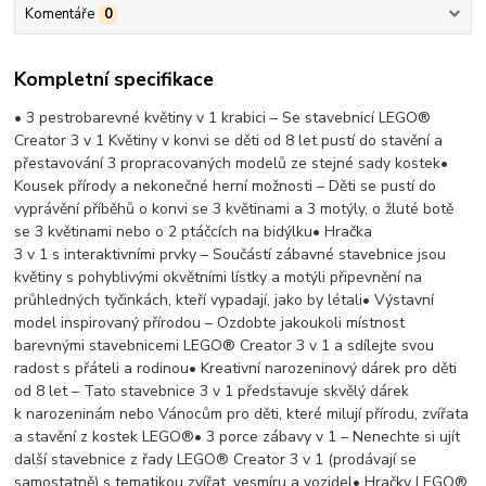
Komentáře
0
Kompletní specifikace
• 3 pestrobarevné květiny v 1 krabici – Se stavebnicí LEGO®
Creator 3 v 1 Květiny v konvi se děti od 8 let pustí do stavění a
přestavování 3 propracovaných modelů ze stejné sady kostek•
Kousek přírody a nekonečné herní možnosti – Děti se pustí do
vyprávění příběhů o konvi se 3 květinami a 3 motýly, o žluté botě
se 3 květinami nebo o 2 ptáčcích na bidýlku• Hračka
3 v 1 s interak­tivními prvky – Součástí zábavné stavebnice jsou
květiny s pohyblivými okvětními lístky a motýli připevnění na
průhledných tyčinkách, kteří vypadají, jako by létali• Výstavní
model inspirovaný přírodou – Ozdobte jakoukoli místnost
barevnými stavebnicemi LEGO® Creator 3 v 1 a sdílejte svou
radost s přáteli a rodinou• Kreativní narozeninový dárek pro děti
od 8 let – Tato stavebnice 3 v 1 představuje skvělý dárek
k narozeninám nebo Vánocům pro děti, které milují přírodu, zvířata
a stavění z kostek LEGO®• 3 porce zábavy v 1 – Nenechte si ujít
další stavebnice z řady LEGO® Creator 3 v 1 (prodávají se
samostatně) s tematikou zvířat, vesmíru a vozidel• Hračky LEGO®