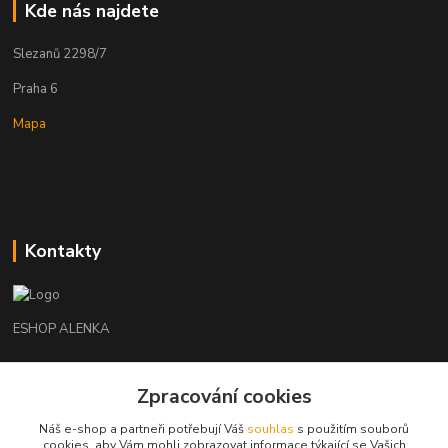
Kde nás najdete
Slezanů 2298/7
Praha 6
Mapa
Kontakty
ESHOP ALENKA
Ing. Martina Cikhartová
+420602541312
Zpracování cookies
8-20
Náš e-shop a partneři potřebují Váš
souhlas
s použitím souborů
cookies, aby Vám mohli zobrazovat informace týkající se Vašich