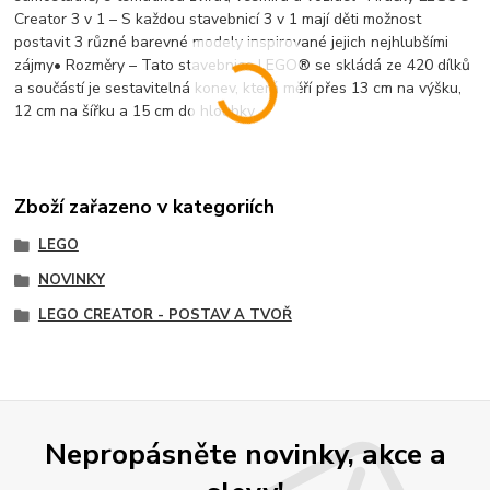
Creator 3 v 1 – S každou stavebnicí 3 v 1 mají děti možnost
postavit 3 různé barevné modely inspirované jejich nejhlubšími
zájmy• Rozměry – Tato stavebnice LEGO® se skládá ze 420 dílků
a součástí je sestavitelná konev, která měří přes 13 cm na výšku,
12 cm na šířku a 15 cm do hloubky
Zboží zařazeno v kategoriích
LEGO
NOVINKY
LEGO CREATOR - POSTAV A TVOŘ
Nepropásněte novinky, akce a