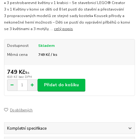
• 3 pestrobarevné květiny v 1 krabici – Se stavebnicí LEGO® Creator
3 v 1 Květiny v konvi se děti od 8 let pustí do stavění a přestavování
3 propracovaných modelů ze stejné sady kostek• Kousek přírody a
nekonečné herní možnosti – Děti se pustí do vyprávění příběhů o konvi
se 3 květinami a 3 motýly, ...
celý popis
Dostupnost
Skladem
Měrná cena
749 Kč / ks
749 Kč
/
ks
619 Kč
bez DPH
Přidat do košíku
Do oblíbených
Kompletní specifikace