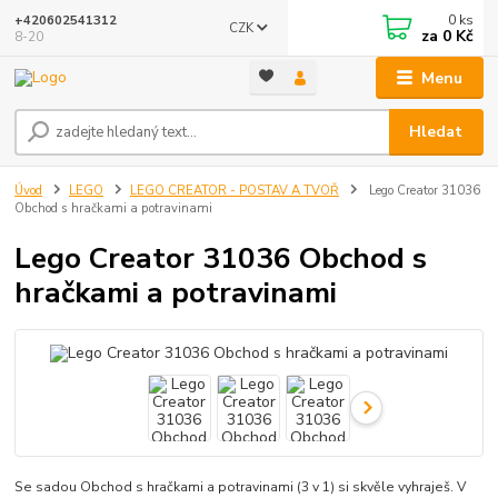
0
ks
+420602541312
CZK
za
0 Kč
8-20
Menu
Hledat
Úvod
LEGO
LEGO CREATOR - POSTAV A TVOŘ
Lego Creator 31036
Obchod s hračkami a potravinami
Lego Creator 31036 Obchod s
hračkami a potravinami
Se sadou Obchod s hračkami a potravinami (3 v 1) si skvěle vyhraješ. V