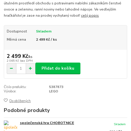
útulném prostředí obchodu s potravinami nabídni zákazníkům čerstvé
ovoce a zeleninu, ranní noviny nebo lahodné nápoje. Ve vedlejším
hračkářství je zase na prodej vychytaný robot!
celý popis
Dostupnost
Skladem
Měrná cena
2 499 Kč / ks
2 499 Kč
/
ks
2 065 Kč
bez DPH
Přidat do košíku
Číslo produktu:
5387873
Výrobce:
LEGO
Do oblíbených
Podobné produkty
společenská hra CHOBOTNICE
Skladem