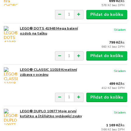
699 Kč
/
ks
578 Kč
bez DPH
Přidat do košíku
LEGO® DOTS 41948 Mega balení
Skladem
ozdob na tašku
799 Kč
/
ks
660 Kč
bez DPH
Přidat do košíku
LEGO® CLASSIC 11018 Kreativní
Skladem
zábava v oceánu
499 Kč
/
ks
412 Kč
bez DPH
Přidat do košíku
LEGO® DUPLO 10977 Moje první
Skladem
koťátko a štěňátko vydávající zvuky
1 169 Kč
/
ks
966 Kč
bez DPH