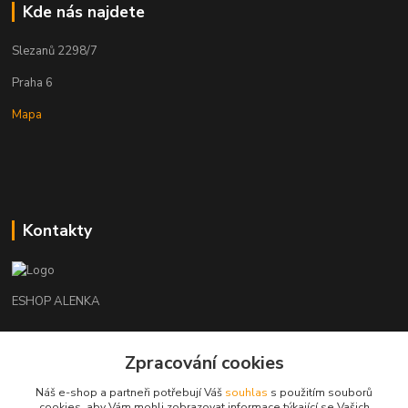
Kde nás najdete
Slezanů 2298/7
Praha 6
Mapa
Kontakty
ESHOP ALENKA
Ing. Martina Cikhartová
+420602541312
Zpracování cookies
8-20
Náš e-shop a partneři potřebují Váš
souhlas
s použitím souborů
cookies, aby Vám mohli zobrazovat informace týkající se Vašich