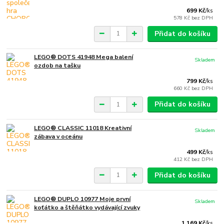
699 Kč
/
ks
578 Kč
bez DPH
Přidat do košíku
LEGO® DOTS 41948 Mega balení
Skladem
ozdob na tašku
799 Kč
/
ks
660 Kč
bez DPH
Přidat do košíku
LEGO® CLASSIC 11018 Kreativní
Skladem
zábava v oceánu
499 Kč
/
ks
412 Kč
bez DPH
Přidat do košíku
LEGO® DUPLO 10977 Moje první
Skladem
koťátko a štěňátko vydávající zvuky
1 169 Kč
/
ks