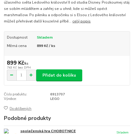
úžasného světa Ledového království II od studia Disney. Prozkoumej stáj
se sobím mládětem a zahřej se u ohně, kde si můžeš opéct
marshmallow. Po pikniku a odpočinku si s Elsou z Ledového království
můžeš přehrávat další kouzelné příbě...
celý popis
Dostupnost
Skladem
Měrná cena
899 Kč / ks
899 Kč
/
ks
743 Kč
bez DPH
Přidat do košíku
Číslo produktu:
6913707
Výrobce:
LEGO
Do oblíbených
Podobné produkty
společenská hra CHOBOTNICE
Skladem