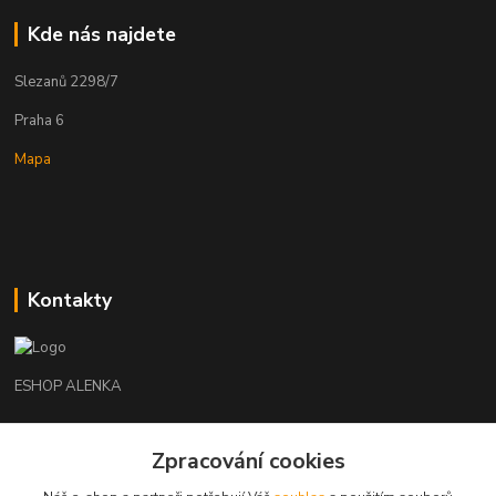
Kde nás najdete
Slezanů 2298/7
Praha 6
Mapa
Kontakty
ESHOP ALENKA
Ing. Martina Cikhartová
+420602541312
Zpracování cookies
8-20