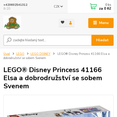
0
ks
+420602541312
CZK
za
0 Kč
8-20
Menu
Hledat
Úvod
LEGO
LEGO DISNEY
LEGO® Disney Princess 41166 Elsa a
dobrodružství se sobem Svenem
LEGO® Disney Princess 41166
Elsa a dobrodružství se sobem
Svenem