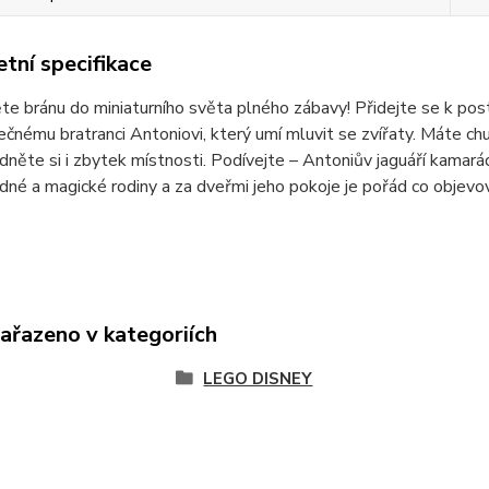
tní specifikace
 bránu do miniaturního světa plného zábavy! Přidejte se k pos
čnému bratranci Antoniovi, který umí mluvit se zvířaty. Máte chuť
édněte si i zbytek místnosti. Podívejte – Antoniův jaguáří kamará
né a magické rodiny a za dveřmi jeho pokoje je pořád co objevo
zařazeno v kategoriích
LEGO DISNEY