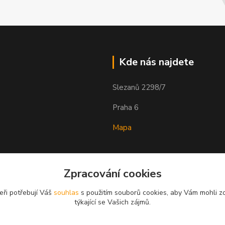
Kde nás najdete
Slezanů 2298/7
Praha 6
Mapa
Zpracování cookies
eři potřebují Váš
souhlas
s použitím souborů cookies, aby Vám mohli z
týkající se Vašich zájmů.