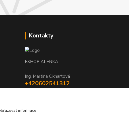
Kontakty
ESHOP ALENKA
Ing. Martina Cikhartová
+420602541312
8-20
orechovka@inmes.cz
obrazovat informace