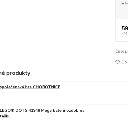
Měr
59
495
Číslo p
Do 
é produkty
společenská hra CHOBOTNICE
LEGO® DOTS 41948 Mega balení ozdob na
tašku