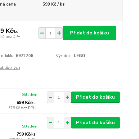
ná cena
599 Kč / ks
9 Kč
/
ks
Přidat do košíku
 Kč
bez DPH
roduktu:
6972706
Výrobce:
LEGO
oblíbených
Skladem
Přidat do košíku
699 Kč
/
ks
578 Kč
bez DPH
Přidat do košíku
Skladem
799 Kč
/
ks