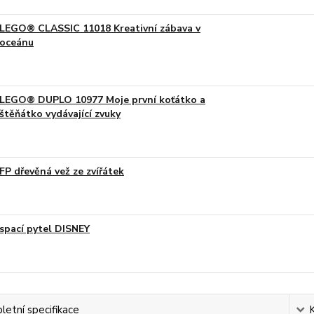
LEGO® CLASSIC 11018 Kreativní zábava v
oceánu
LEGO® DUPLO 10977 Moje první koťátko a
štěňátko vydávající zvuky
FP dřevěná vež ze zvířátek
spací pytel DISNEY
etní specifikace