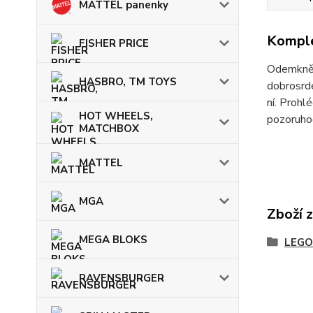
MATTEL panenky
Komple
FISHER PRICE
Odemkněte
HASBRO, TM TOYS
dobrosrde
ní. Prohl
HOT WHEELS,
pozoruhod
MATCHBOX
MATTEL
MGA
Zboží 
MEGA BLOKS
LEGO
RAVENSBURGER