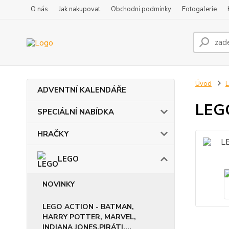
O nás
Jak nakupovat
Obchodní podmínky
Fotogalerie
Úvod
ADVENTNÍ KALENDÁŘE
LEGO
SPECIÁLNÍ NABÍDKA
HRAČKY
LEGO
NOVINKY
LEGO ACTION - BATMAN,
HARRY POTTER, MARVEL,
INDIANA JONES,PIRÁTI,...