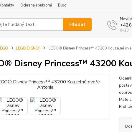
Kontakty
Ochrana soukromí
Blog
Nevíte
Hledat
+420
8-20
LEGO
LEGO DISNEY
LEGO® Disney Princess™ 43200 Kouzelné dveř
® Disney Princess™ 43200 Kou
Odemkn
postav
dobros
Máte ch
Prohléd
Dos