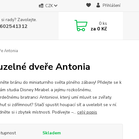
Přihlášení
CZK
 si rady? Zavolejte.
0
ks
602541312
za
0 Kč
e Antonia
zelné dveře Antonia
ěte bránu do miniaturního světa plného zábavy! Přidejte se k
ám studia Disney Mirabel a jejímu rozkošnému,
rdečnému bratranci Antoniovi, který umí mluvit se zvířaty.
uť si zdřímnout? Stačí spustit houpací síť a uvelebit se v ní.
něte si i zbytek místnosti. Podívejte –...
celý popis
tupnost
Skladem