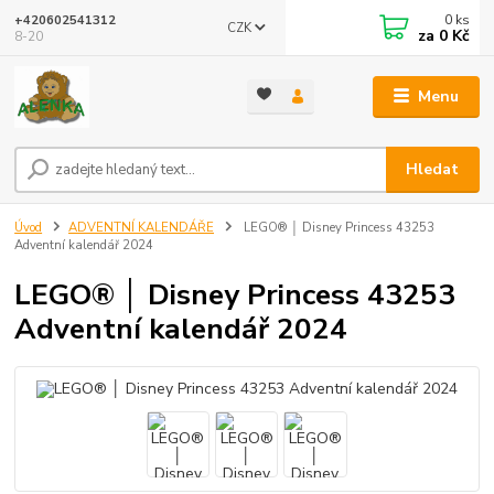
0
ks
+420602541312
CZK
za
0 Kč
8-20
Menu
Hledat
Úvod
ADVENTNÍ KALENDÁŘE
LEGO® │ Disney Princess 43253
Adventní kalendář 2024
LEGO® │ Disney Princess 43253
Adventní kalendář 2024