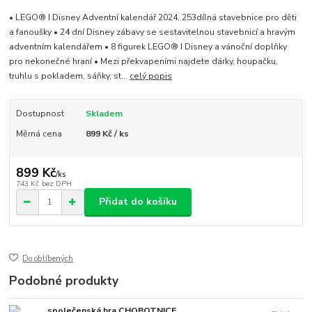
• LEGO® ǀ Disney Adventní kalendář 2024, 253dílná stavebnice pro děti
a fanoušky • 24 dní Disney zábavy se sestavitelnou stavebnicí a hravým
adventním kalendářem • 8 figurek LEGO® ǀ Disney a vánoční doplňky
pro nekonečné hraní • Mezi překvapeními najdete dárky, houpačku,
truhlu s pokladem, sáňky, st...
celý popis
Dostupnost
Skladem
Měrná cena
899 Kč / ks
899 Kč
/
ks
743 Kč
bez DPH
Přidat do košíku
Do oblíbených
Podobné produkty
společenská hra CHOBOTNICE