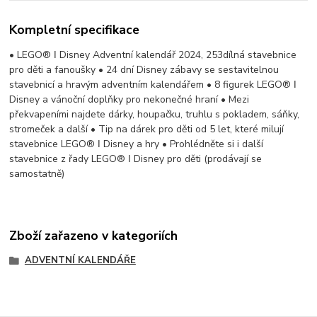
Kompletní specifikace
• LEGO® ǀ Disney Adventní kalendář 2024, 253dílná stavebnice
pro děti a fanoušky • 24 dní Disney zábavy se sestavitelnou
stavebnicí a hravým adventním kalendářem • 8 figurek LEGO® ǀ
Disney a vánoční doplňky pro nekonečné hraní • Mezi
překvapeními najdete dárky, houpačku, truhlu s pokladem, sáňky,
stromeček a další • Tip na dárek pro děti od 5 let, které milují
stavebnice LEGO® ǀ Disney a hry • Prohlédněte si i další
stavebnice z řady LEGO® ǀ Disney pro děti (prodávají se
samostatně)
Zboží zařazeno v kategoriích
ADVENTNÍ KALENDÁŘE