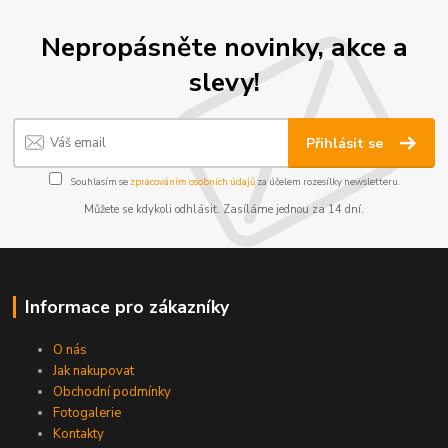
Nepropásněte novinky, akce a
slevy!
Přihlásit se
Souhlasím se
zpracováním osobních údajů
za účelem rozesílky newsletteru.
Můžete se kdykoli odhlásit. Zasíláme jednou za 14 dní.
Informace pro zákazníky
O nás
Jak nakupovat
Obchodní podmínky
Fotogalerie
Kontakty