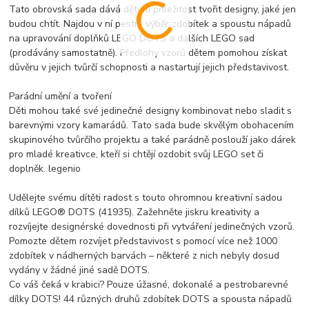
Tato obrovská sada dává dětem příležitost tvořit designy, jaké jen
budou chtít. Najdou v ní pestrý výběr zdobítek a spoustu nápadů
na upravování doplňků LEGO DOTS a dalších LEGO sad
(prodávány samostatně). Předlohy vzorů dětem pomohou získat
důvěru v jejich tvůrčí schopnosti a nastartují jejich představivost.
Parádní umění a tvoření
Děti mohou také své jedinečné designy kombinovat nebo sladit s
barevnými vzory kamarádů. Tato sada bude skvělým obohacením
skupinového tvůrčího projektu a také parádně poslouží jako dárek
pro mladé kreativce, kteří si chtějí ozdobit svůj LEGO set či
doplněk. legenio
Udělejte svému dítěti radost s touto ohromnou kreativní sadou
dílků LEGO® DOTS (41935). Zažehněte jiskru kreativity a
rozvíjejte designérské dovednosti při vytváření jedinečných vzorů.
Pomozte dětem rozvíjet představivost s pomocí více než 1000
zdobítek v nádherných barvách – některé z nich nebyly dosud
vydány v žádné jiné sadě DOTS.
Co váš čeká v krabici? Pouze úžasné, dokonalé a pestrobarevné
dílky DOTS! 44 různých druhů zdobítek DOTS a spousta nápadů