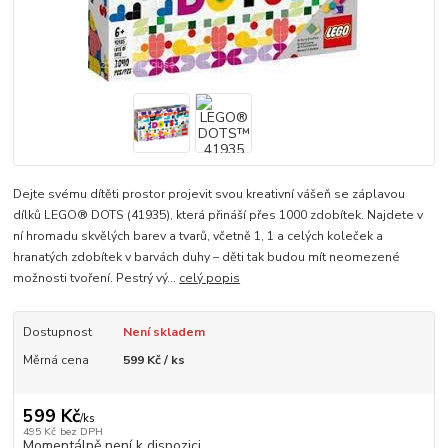
Dejte svému dítěti prostor projevit svou kreativní vášeň se záplavou
dílků LEGO® DOTS (41935), která přináší přes 1000 zdobítek. Najdete v
ní hromadu skvělých barev a tvarů, včetně 1, 1 a celých koleček a
hranatých zdobítek v barvách duhy – děti tak budou mít neomezené
možnosti tvoření. Pestrý vý...
celý popis
Dostupnost
Není skladem
Měrná cena
599 Kč / ks
599 Kč
/
ks
495 Kč
bez DPH
Momentálně není k dispozici