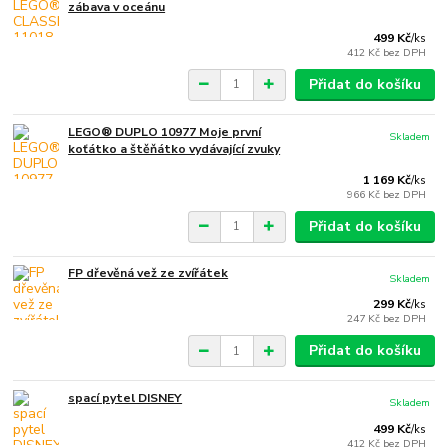
zábava v oceánu
499 Kč
/
ks
412 Kč
bez DPH
Přidat do košíku
LEGO® DUPLO 10977 Moje první
Skladem
koťátko a štěňátko vydávající zvuky
1 169 Kč
/
ks
966 Kč
bez DPH
Přidat do košíku
FP dřevěná vež ze zvířátek
Skladem
299 Kč
/
ks
247 Kč
bez DPH
Přidat do košíku
spací pytel DISNEY
Skladem
499 Kč
/
ks
412 Kč
bez DPH