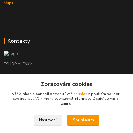
Mapa
Kontakty
ESHOP ALENKA
Ing. Martina Cikhartová
+420602541312
Zpracování cookies
8-20
Náš e-shop a partneři potřebují Váš
souhlas
s použitím souborů
cookies, aby Vám mohli zobrazovat informace týkající se Vašich
orechovka@inmes.cz
zájmů.
Souhlasím
Nastavení