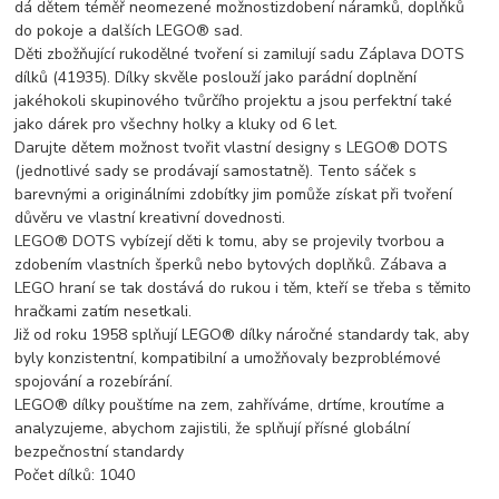
dá dětem téměř neomezené možnostizdobení náramků, doplňků
do pokoje a dalších LEGO® sad.
Děti zbožňující rukodělné tvoření si zamilují sadu Záplava DOTS
dílků (41935). Dílky skvěle poslouží jako parádní doplnění
jakéhokoli skupinového tvůrčího projektu a jsou perfektní také
jako dárek pro všechny holky a kluky od 6 let.
Darujte dětem možnost tvořit vlastní designy s LEGO® DOTS
(jednotlivé sady se prodávají samostatně). Tento sáček s
barevnými a originálními zdobítky jim pomůže získat při tvoření
důvěru ve vlastní kreativní dovednosti.
LEGO® DOTS vybízejí děti k tomu, aby se projevily tvorbou a
zdobením vlastních šperků nebo bytových doplňků. Zábava a
LEGO hraní se tak dostává do rukou i těm, kteří se třeba s těmito
hračkami zatím nesetkali.
Již od roku 1958 splňují LEGO® dílky náročné standardy tak, aby
byly konzistentní, kompatibilní a umožňovaly bezproblémové
spojování a rozebírání.
LEGO® dílky pouštíme na zem, zahříváme, drtíme, kroutíme a
analyzujeme, abychom zajistili, že splňují přísné globální
bezpečnostní standardy
Počet dílků: 1040