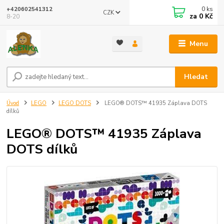
0
ks
+420602541312
CZK
za
0 Kč
8-20
Menu
Hledat
Úvod
LEGO
LEGO DOTS
LEGO® DOTS™ 41935 Záplava DOTS
dílků
LEGO® DOTS™ 41935 Záplava
DOTS dílků