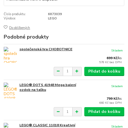
Číslo produktu:
6873039
Výrobce:
LEGO
Do oblíbených
Podobné produkty
společenská hra CHOBOTNICE
Skladem
699 Kč
/
ks
578 Kč
bez DPH
Přidat do košíku
LEGO® DOTS 41948 Mega balení
Skladem
ozdob na tašku
799 Kč
/
ks
660 Kč
bez DPH
Přidat do košíku
LEGO® CLASSIC 11018 Kreativní
Skladem