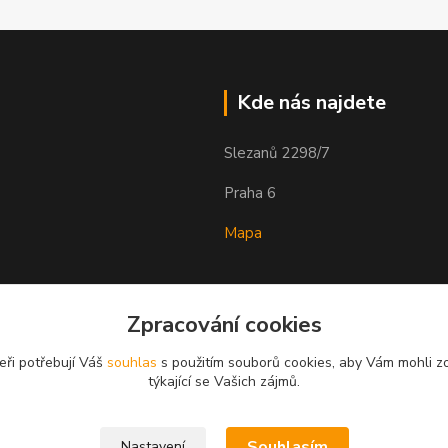
Kde nás najdete
Slezanů 2298/7
Praha 6
Mapa
Zpracování cookies
eři potřebují Váš
souhlas
s použitím souborů cookies, aby Vám mohli z
týkající se Vašich zájmů.
Souhlasím
Nastavení