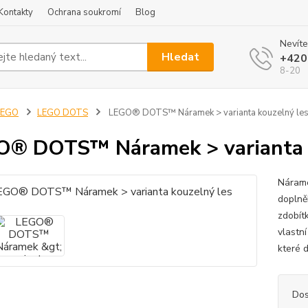
Kontakty
Ochrana soukromí
Blog
Nevíte
Hledat
+420
8-20
LEGO
LEGO DOTS
LEGO® DOTS™ Náramek > varianta kouzelný le
® DOTS™ Náramek > varianta k
Nárame
doplně
zdobít
vlastní
které 
Dos