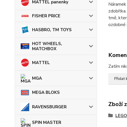
MATTEL panenky
Náramek 
zdobítka.
FISHER PRICE
tmě, kter
ozdobné p
HASBRO, TM TOYS
HOT WHEELS,
MATCHBOX
Komen
MATTEL
Zatím nik
MGA
Přidat
MEGA BLOKS
Zboží 
RAVENSBURGER
LEGO
SPIN MASTER