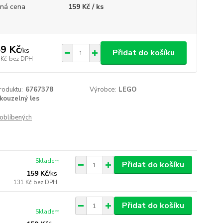
ná cena
159 Kč / ks
9 Kč
/
ks
Přidat do košíku
 Kč
bez DPH
roduktu:
6767378
Výrobce:
LEGO
kouzelný les
oblíbených
Skladem
Přidat do košíku
159 Kč
/
ks
131 Kč
bez DPH
Přidat do košíku
Skladem