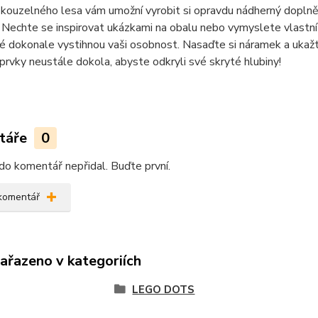
kouzelného lesa vám umožní vyrobit si opravdu nádherný dopln
 Nechte se inspirovat ukázkami na obalu nebo vymyslete vlastní v
é dokonale vystihnou vaši osobnost. Nasaďte si náramek a ukažt
rvky neustále dokola, abyste odkryli své skryté hlubiny!
táře
0
do komentář nepřidal. Buďte první.
 komentář
zařazeno v kategoriích
LEGO DOTS