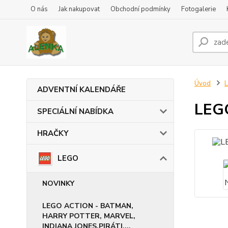
O nás
Jak nakupovat
Obchodní podmínky
Fotogalerie
Úvod
ADVENTNÍ KALENDÁŘE
LEGO
SPECIÁLNÍ NABÍDKA
HRAČKY
LEGO
NOVINKY
LEGO ACTION - BATMAN,
HARRY POTTER, MARVEL,
INDIANA JONES,PIRÁTI,...