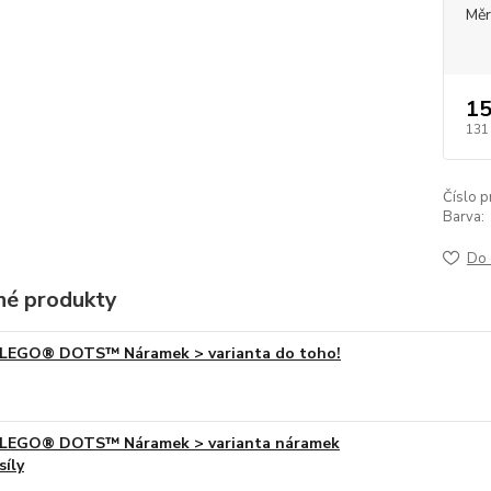
Měr
15
131
Číslo p
Barva:
Do 
é produkty
LEGO® DOTS™ Náramek > varianta do toho!
LEGO® DOTS™ Náramek > varianta náramek
síly