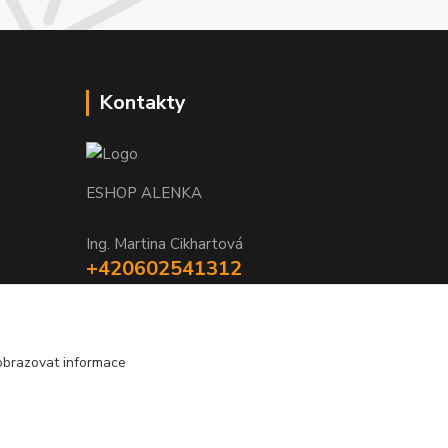
Kontakty
ESHOP ALENKA
Ing. Martina Cikhartová
+420602541312
8-20
orechovka@inmes.cz
obrazovat informace