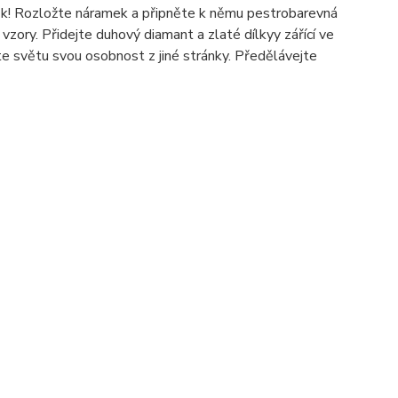
ěk! Rozložte náramek a připněte k němu pestrobarevná
zory. Přidejte duhový diamant a zlaté dílkyy zářící ve
e světu svou osobnost z jiné stránky. Předělávejte