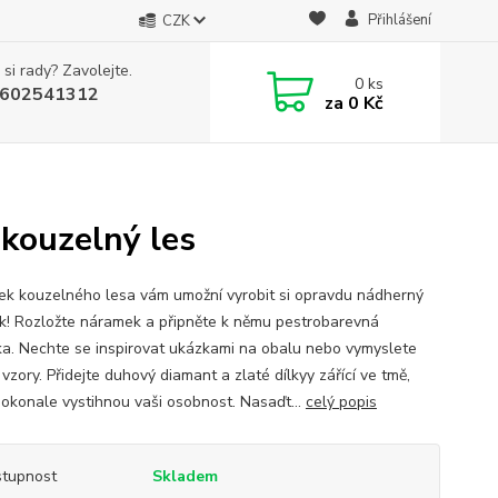
Přihlášení
CZK
 si rady? Zavolejte.
0
ks
602541312
za
0 Kč
s
ouzelný les
k kouzelného lesa vám umožní vyrobit si opravdu nádherný
k! Rozložte náramek a připněte k němu pestrobarevná
ka. Nechte se inspirovat ukázkami na obalu nebo vymyslete
 vzory. Přidejte duhový diamant a zlaté dílkyy zářící ve tmě,
dokonale vystihnou vaši osobnost. Nasaďt...
celý popis
tupnost
Skladem