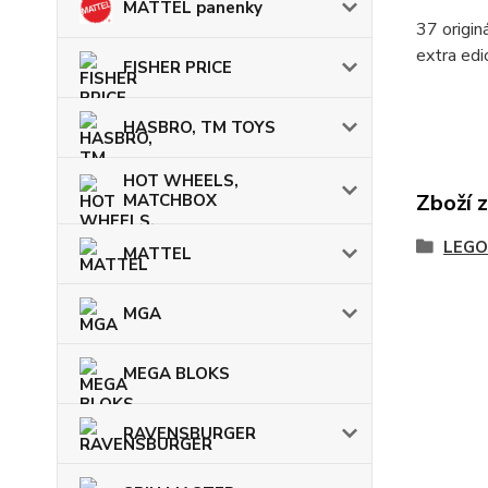
MATTEL panenky
37 origi
extra ed
FISHER PRICE
HASBRO, TM TOYS
HOT WHEELS,
Zboží 
MATCHBOX
LEGO
MATTEL
MGA
MEGA BLOKS
RAVENSBURGER