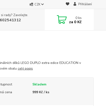
Přihlášení
CZK
 si rady? Zavolejte.
0
ks
602541312
za
0 Kč
ginálních dílků LEGO DUPLO extra edice EDUCATION v
novém obalu
celý popis
tupnost
Skladem
ná cena
999 Kč / ks