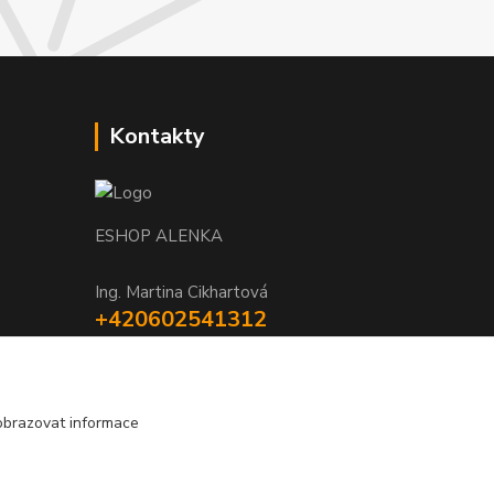
Kontakty
ESHOP ALENKA
Ing. Martina Cikhartová
+420602541312
8-20
orechovka@inmes.cz
obrazovat informace