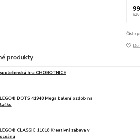
99
826
Číslo p
Do 
é produkty
společenská hra CHOBOTNICE
LEGO® DOTS 41948 Mega balení ozdob na
tašku
LEGO® CLASSIC 11018 Kreativní zábava v
oceánu