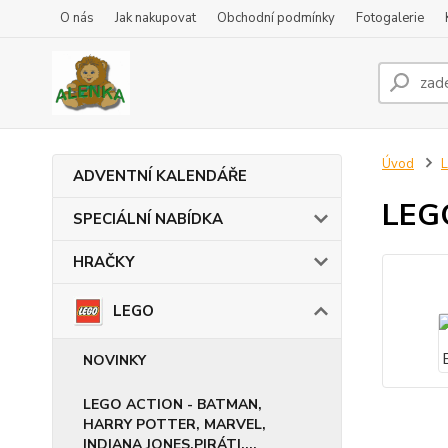
O nás
Jak nakupovat
Obchodní podmínky
Fotogalerie
Úvod
ADVENTNÍ KALENDÁŘE
LEG
SPECIÁLNÍ NABÍDKA
HRAČKY
LEGO
NOVINKY
LEGO ACTION - BATMAN,
HARRY POTTER, MARVEL,
INDIANA JONES,PIRÁTI,...