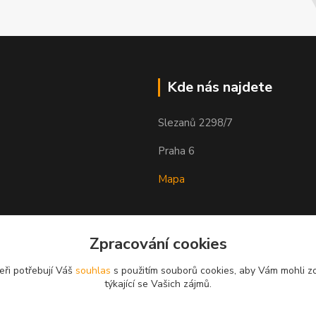
Kde nás najdete
Slezanů 2298/7
Praha 6
Mapa
Zpracování cookies
eři potřebují Váš
souhlas
s použitím souborů cookies, aby Vám mohli z
týkající se Vašich zájmů.