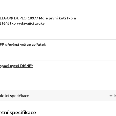
LEGO® DUPLO 10977 Moje první koťátko a
štěňátko vydávající zvuky
FP dřevěná vež ze zvířátek
spací pytel DISNEY
etní specifikace
tní specifikace