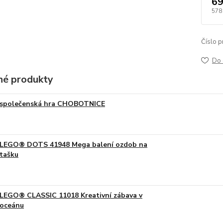
69
578
Číslo p
Do 
é produkty
společenská hra CHOBOTNICE
LEGO® DOTS 41948 Mega balení ozdob na
tašku
LEGO® CLASSIC 11018 Kreativní zábava v
oceánu