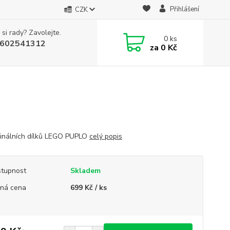
Přihlášení
CZK
 si rady? Zavolejte.
0
ks
602541312
za
0 Kč
ginálních dílků LEGO PUPLO
celý popis
tupnost
Skladem
ná cena
699 Kč / ks