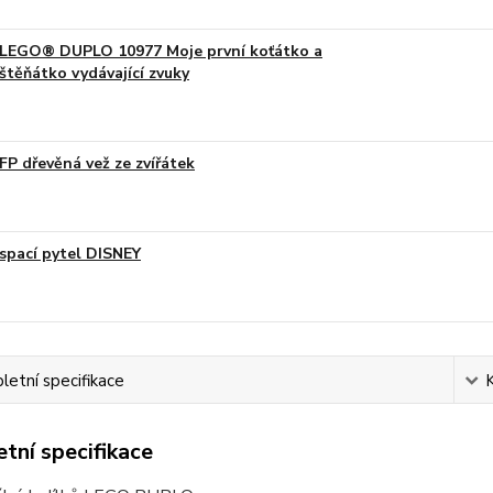
LEGO® DUPLO 10977 Moje první koťátko a
štěňátko vydávající zvuky
FP dřevěná vež ze zvířátek
spací pytel DISNEY
etní specifikace
tní specifikace