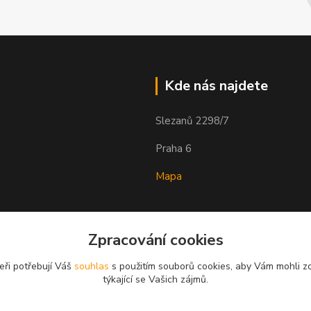
Kde nás najdete
Slezanů 2298/7
Praha 6
Mapa
Zpracování cookies
eři potřebují Váš
souhlas
s použitím souborů cookies, aby Vám mohli z
týkající se Vašich zájmů.