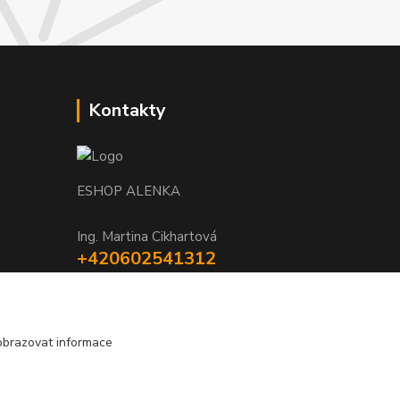
Kontakty
ESHOP ALENKA
Ing. Martina Cikhartová
+420602541312
8-20
orechovka@inmes.cz
obrazovat informace