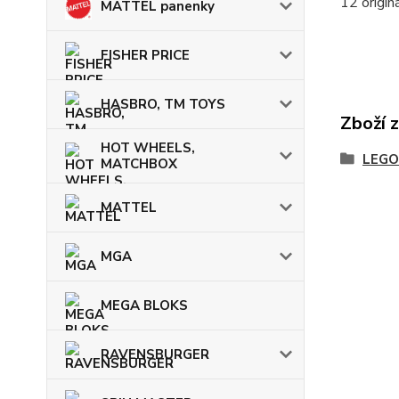
12 origi
MATTEL panenky
FISHER PRICE
HASBRO, TM TOYS
Zboží 
HOT WHEELS,
LEGO
MATCHBOX
MATTEL
MGA
MEGA BLOKS
RAVENSBURGER