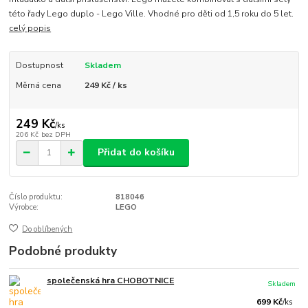
této řady Lego duplo - Lego Ville. Vhodné pro děti od 1,5 roku do 5 let.
celý popis
Dostupnost
Skladem
Měrná cena
249 Kč / ks
249 Kč
/
ks
206 Kč
bez DPH
Přidat do košíku
Číslo produktu:
818046
Výrobce:
LEGO
Do oblíbených
Podobné produkty
společenská hra CHOBOTNICE
Skladem
699 Kč
/
ks