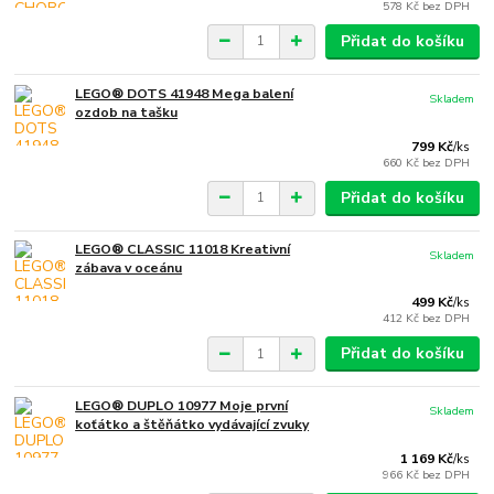
578 Kč
bez DPH
Přidat do košíku
LEGO® DOTS 41948 Mega balení
Skladem
ozdob na tašku
799 Kč
/
ks
660 Kč
bez DPH
Přidat do košíku
LEGO® CLASSIC 11018 Kreativní
Skladem
zábava v oceánu
499 Kč
/
ks
412 Kč
bez DPH
Přidat do košíku
LEGO® DUPLO 10977 Moje první
Skladem
koťátko a štěňátko vydávající zvuky
1 169 Kč
/
ks
966 Kč
bez DPH