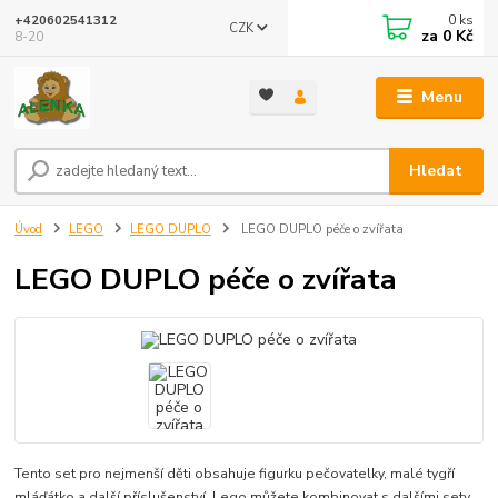
0
ks
+420602541312
CZK
za
0 Kč
8-20
Menu
Hledat
Úvod
LEGO
LEGO DUPLO
LEGO DUPLO péče o zvířata
LEGO DUPLO péče o zvířata
Tento set pro nejmenší děti obsahuje figurku pečovatelky, malé tygří
mláďátko a další příslušenství. Lego můžete kombinovat s dalšími sety