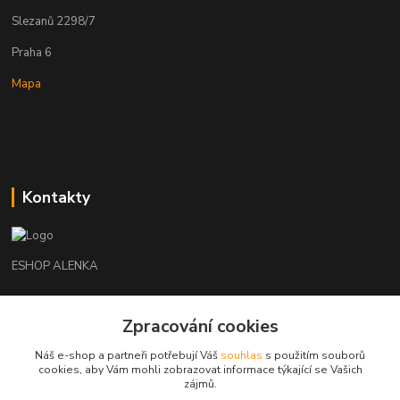
Slezanů 2298/7
Praha 6
Mapa
Kontakty
ESHOP ALENKA
Ing. Martina Cikhartová
Zpracování cookies
+420602541312
8-20
Náš e-shop a partneři potřebují Váš
souhlas
s použitím souborů
cookies, aby Vám mohli zobrazovat informace týkající se Vašich
orechovka@inmes.cz
zájmů.