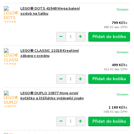
LEGO® DOTS 41948 Mega balení
Skladem
ozdob na tašku
799 Kč
/
ks
660 Kč
bez DPH
Přidat do košíku
LEGO® CLASSIC 11018 Kreativní
Skladem
zábava v oceánu
499 Kč
/
ks
412 Kč
bez DPH
Přidat do košíku
LEGO® DUPLO 10977 Moje první
Skladem
koťátko a štěňátko vydávající zvuky
1 169 Kč
/
ks
966 Kč
bez DPH
Přidat do košíku