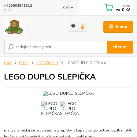
0
ks
+420602541312
CZK
za
0 Kč
8-20
Menu
Hledat
Úvod
LEGO
LEGO DUPLO
LEGO DUPLO SLEPIČKA
LEGO DUPLO SLEPIČKA
má tvar šnečka se zrcátkem, a slepičky, v kapsičce uprostřed bydlí motýl,
hračka se dá pověsit, složit a postavit, ....
celý popis