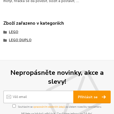
motýl, hračka se dá pověsit, složit a postavit, ....
Zboží zařazeno v kategoriích
LEGO
LEGO DUPLO
Nepropásněte novinky, akce a
slevy!
Přihlásit se
Souhlasím se
zpracováním osobních údajů
za účelem rozesílky newsletteru.
Můžete se kdykoli odhlásit. Zasíláme jednou za 14 dní.