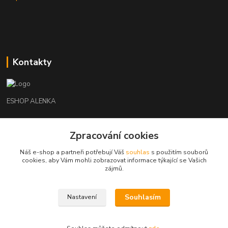
Kontakty
ESHOP ALENKA
Ing. Martina Cikhartová
Zpracování cookies
+420602541312
8-20
Náš e-shop a partneři potřebují Váš
souhlas
s použitím souborů
cookies, aby Vám mohli zobrazovat informace týkající se Vašich
orechovka@inmes.cz
zájmů.
Souhlasím
Nastavení