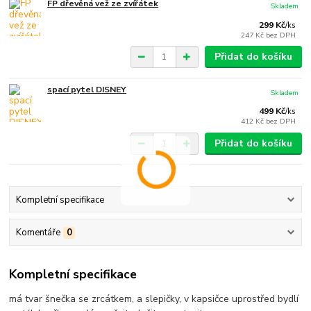
FP dřevěná vež ze zvířátek
Skladem
299 Kč
/
ks
247 Kč
bez DPH
Přidat do košíku
spací pytel DISNEY
Skladem
499 Kč
/
ks
412 Kč
bez DPH
Přidat do košíku
Kompletní specifikace
Komentáře
0
Kompletní specifikace
má tvar šnečka se zrcátkem, a slepičky, v kapsičce uprostřed bydlí