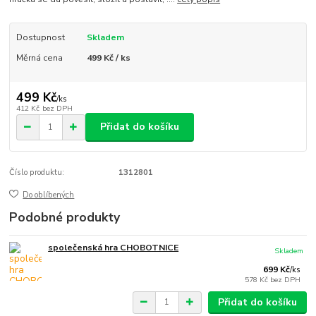
Dostupnost
Skladem
Měrná cena
499 Kč / ks
499 Kč
/
ks
412 Kč
bez DPH
Přidat do košíku
Číslo produktu:
1312801
Do oblíbených
Podobné produkty
společenská hra CHOBOTNICE
Skladem
699 Kč
/
ks
578 Kč
bez DPH
Přidat do košíku