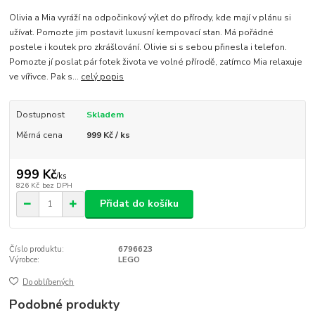
Olivia a Mia vyráží na odpočinkový výlet do přírody, kde mají v plánu si
užívat. Pomozte jim postavit luxusní kempovací stan. Má pořádné
postele i koutek pro zkrášlování. Olivie si s sebou přinesla i telefon.
Pomozte jí poslat pár fotek života ve volné přírodě, zatímco Mia relaxuje
ve vířivce. Pak s...
celý popis
Dostupnost
Skladem
Měrná cena
999 Kč / ks
999 Kč
/
ks
826 Kč
bez DPH
Přidat do košíku
Číslo produktu:
6796623
Výrobce:
LEGO
Do oblíbených
Podobné produkty