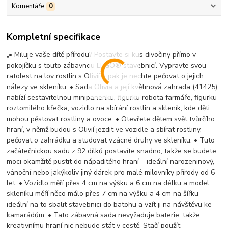
Komentáře
0
Kompletní specifikace
„• Miluje vaše dítě přírodu? Postavte si kus divočiny přímo v
pokojíčku s touto zábavnou LEGO® stavebnicí. Vypravte svou
ratolest na lov rostlin s Olivií a pak je nechte pečovat o jejich
nálezy ve skleníku. • Sada Olivia a její květinová zahrada (41425)
nabízí sestavitelnou minipanenku, figurku robota farmáře, figurku
roztomilého křečka, vozidlo na sbírání rostlin a skleník, kde děti
mohou pěstovat rostliny a ovoce. • Otevřete dětem svět tvůrčího
hraní, v němž budou s Olivií jezdit ve vozidle a sbírat rostliny,
pečovat o zahrádku a studovat vzácné druhy ve skleníku. • Tuto
začátečnickou sadu z 92 dílků postavíte snadno, takže se budete
moci okamžitě pustit do nápaditého hraní – ideální narozeninový,
vánoční nebo jakýkoliv jiný dárek pro malé milovníky přírody od 6
let. • Vozidlo měří přes 4 cm na výšku a 6 cm na délku a model
skleníku měří něco málo přes 7 cm na výšku a 4 cm na šířku –
ideální na to sbalit stavebnici do batohu a vzít ji na návštěvu ke
kamarádům. • Tato zábavná sada nevyžaduje baterie, takže
kreativnímu hraní nic nebude stát v cestě. Stačí použít