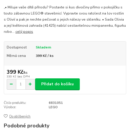
„• Miluje vaše dítě přírodu? Postavte si kus divočiny přímo v pokojíčku s
touto zábavnou LEGO® stavebnicí. Vypravte svou ratolest na lov rostlin
s Olivií a pak je nechte pečovat o jejich nálezy ve skleníku. • Sada Olivia
a její květinová zahrada (41425) nabízí sestavitelnou minipanenku, figurku
robo...
celý popis
Dostupnost
Skladem
Měrná cena
399 Kč / ks
399 Kč
/
ks
330 Kč
bez DPH
Přidat do košíku
Číslo produktu:
6831051
Výrobce:
LEGO
Do oblíbených
Podobné produkty