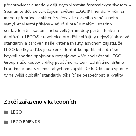
představivost a modely ožijí svým vlastním fantastickým životem. •
Seznamte děti se vzrušujícím světem LEGO® Friends. V něm si
mohou přehrávat oblíbené scény z televizního seriálu nebo
vymýšlet vlastní příběhy – ať už si hrají s malými, snadno
sestavitelnými sadami, nebo velkými modely plnými funkcí a
doplňků. • LEGO® stavebnice pro děti splňují ty nejvyšší oborové
standardy a zároveň naše kritéria kvality, abychom zajistili, že
LEGO kostky a dílky jsou konzistentní, kompatibilní a dají se
kdykoli snadno spojovat a rozpojovat. • Ve společnosti LEGO
Group naše kostky a dílky pouštíme na zem, zahříváme, drtíme,
kroutíme a analyzujeme, abychom zajistili, že každá sada splňuje
ty nejvyšší globální standardy týkající se bezpečnosti a kvality.“
Zboží zařazeno v kategoriích
LEGO
LEGO FRIENDS