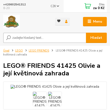
0
ks
+420602541312
CZK
za
0 Kč
8-20
Menu
Hledat
Úvod
LEGO
LEGO FRIENDS
LEGO® FRIENDS 41425 Olivie a její
květinová zahrada
LEGO® FRIENDS 41425 Olivie a
její květinová zahrada