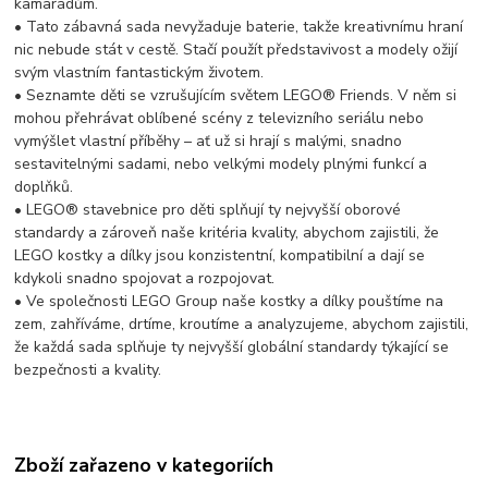
kamarádům.
• Tato zábavná sada nevyžaduje baterie, takže kreativnímu hraní
nic nebude stát v cestě. Stačí použít představivost a modely ožijí
svým vlastním fantastickým životem.
• Seznamte děti se vzrušujícím světem LEGO® Friends. V něm si
mohou přehrávat oblíbené scény z televizního seriálu nebo
vymýšlet vlastní příběhy – ať už si hrají s malými, snadno
sestavitelnými sadami, nebo velkými modely plnými funkcí a
doplňků.
• LEGO® stavebnice pro děti splňují ty nejvyšší oborové
standardy a zároveň naše kritéria kvality, abychom zajistili, že
LEGO kostky a dílky jsou konzistentní, kompatibilní a dají se
kdykoli snadno spojovat a rozpojovat.
• Ve společnosti LEGO Group naše kostky a dílky pouštíme na
zem, zahříváme, drtíme, kroutíme a analyzujeme, abychom zajistili,
že každá sada splňuje ty nejvyšší globální standardy týkající se
bezpečnosti a kvality.
Zboží zařazeno v kategoriích