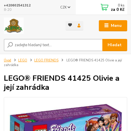
0
ks
+420602541312
CZK
za
0 Kč
8-20
Menu
Hledat
Úvod
LEGO
LEGO FRIENDS
LEGO® FRIENDS 41425 Olivie a její
zahrádka
LEGO® FRIENDS 41425 Olivie a
její zahrádka