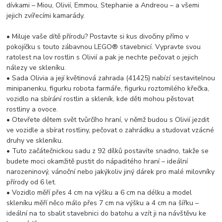
dívkami – Miou, Olivií, Emmou, Stephanie a Andreou – a všemi
jejich zvířecími kamarády.
• Miluje vaše dítě přírodu? Postavte si kus divočiny přímo v
pokojíčku s touto zábavnou LEGO® stavebnicí. Vypravte svou
ratolest na lov rostlin s Olivií a pak je nechte pečovat o jejich
nálezy ve skleníku.
• Sada Olivia a její květinová zahrada (41425) nabízí sestavitelnou
minipanenku, figurku robota farmáře, figurku roztomilého křečka,
vozidlo na sbírání rostlin a skleník, kde děti mohou pěstovat
rostliny a ovoce.
• Otevřete dětem svět tvůrčího hraní, v němž budou s Olivií jezdit
ve vozidle a sbírat rostliny, pečovat o zahrádku a studovat vzácné
druhy ve skleníku.
• Tuto začátečnickou sadu z 92 dílků postavíte snadno, takže se
budete moci okamžitě pustit do nápaditého hraní – ideální
narozeninový, vánoční nebo jakýkoliv jiný dárek pro malé milovníky
přírody od 6 let.
• Vozidlo měří přes 4 cm na výšku a 6 cm na délku a model
skleníku měří něco málo přes 7 cm na výšku a 4 cm na šířku –
ideální na to sbalit stavebnici do batohu a vzít ji na návštěvu ke