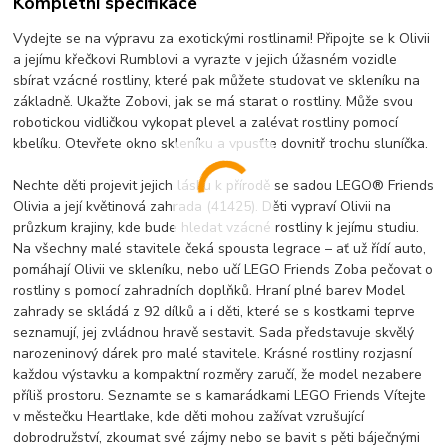
Kompletní specifikace
Vydejte se na výpravu za exotickými rostlinami! Připojte se k Olivii
a jejímu křečkovi Rumblovi a vyrazte v jejich úžasném vozidle
sbírat vzácné rostliny, které pak můžete studovat ve skleníku na
základně. Ukažte Zobovi, jak se má starat o rostliny. Může svou
robotickou vidličkou vykopat plevel a zalévat rostliny pomocí
kbelíku. Otevřete okno skleníku a vpusťte dovnitř trochu sluníčka.
Nechte děti projevit jejich lásku k přírodě se sadou LEGO® Friends
Olivia a její květinová zahrada (41425). Děti vypraví Olivii na
průzkum krajiny, kde bude hledat vzácné rostliny k jejímu studiu.
Na všechny malé stavitele čeká spousta legrace – ať už řídí auto,
pomáhají Olivii ve skleníku, nebo učí LEGO Friends Zoba pečovat o
rostliny s pomocí zahradních doplňků. Hraní plné barev Model
zahrady se skládá z 92 dílků a i děti, které se s kostkami teprve
seznamují, jej zvládnou hravě sestavit. Sada představuje skvělý
narozeninový dárek pro malé stavitele. Krásné rostliny rozjasní
každou výstavku a kompaktní rozměry zaručí, že model nezabere
příliš prostoru. Seznamte se s kamarádkami LEGO Friends Vítejte
v městečku Heartlake, kde děti mohou zažívat vzrušující
dobrodružství, zkoumat své zájmy nebo se bavit s pěti báječnými