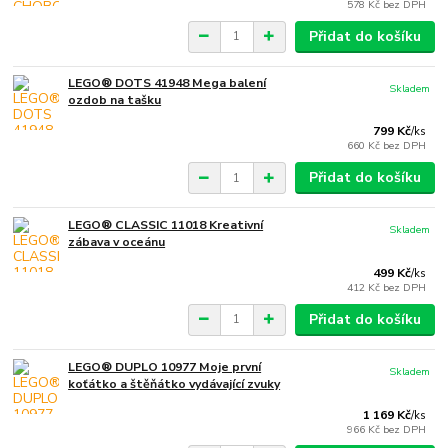
578 Kč
bez DPH
Přidat do košíku
LEGO® DOTS 41948 Mega balení
Skladem
ozdob na tašku
799 Kč
/
ks
660 Kč
bez DPH
Přidat do košíku
LEGO® CLASSIC 11018 Kreativní
Skladem
zábava v oceánu
499 Kč
/
ks
412 Kč
bez DPH
Přidat do košíku
LEGO® DUPLO 10977 Moje první
Skladem
koťátko a štěňátko vydávající zvuky
1 169 Kč
/
ks
966 Kč
bez DPH