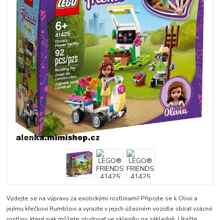
Vydejte se na výpravu za exotickými rostlinami! Připojte se k Olivii a
jejímu křečkovi Rumblovi a vyrazte v jejich úžasném vozidle sbírat vzácné
rostliny, které pak můžete studovat ve skleníku na základně. Ukažte