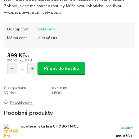
Zobovi, jak se má starat o rostliny. Může svou robotickou vidličkou
vykopat plevel a za...
celý popis
Dostupnost
Skladem
Měrná cena
399 Kč / ks
399 Kč
/
ks
330 Kč
bez DPH
Přidat do košíku
Číslo produktu:
6768189
Výrobce:
LEGO
Do oblíbených
Podobné produkty
společenská hra CHOBOTNICE
Skladem
699 Kč
/
ks