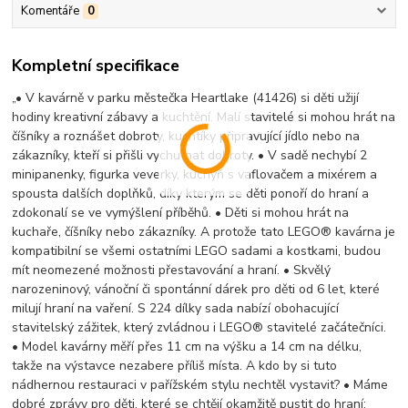
Komentáře
0
Kompletní specifikace
„• V kavárně v parku městečka Heartlake (41426) si děti užijí
hodiny kreativní zábavy a kuchtění. Malí stavitelé si mohou hrát na
číšníky a roznášet dobroty, kuchtíky připravující jídlo nebo na
zákazníky, kteří si přišli vychutnat dobroty. • V sadě nechybí 2
minipanenky, figurka veverky, kuchyň s vaflovačem a mixérem a
spousta dalších doplňků, díky kterým se děti ponoří do hraní a
zdokonalí se ve vymýšlení příběhů. • Děti si mohou hrát na
kuchaře, číšníky nebo zákazníky. A protože tato LEGO® kavárna je
kompatibilní se všemi ostatními LEGO sadami a kostkami, budou
mít neomezené možnosti přestavování a hraní. • Skvělý
narozeninový, vánoční či spontánní dárek pro děti od 6 let, které
milují hraní na vaření. S 224 dílky sada nabízí obohacující
stavitelský zážitek, který zvládnou i LEGO® stavitelé začátečníci.
• Model kavárny měří přes 11 cm na výšku a 14 cm na délku,
takže na výstavce nezabere příliš místa. A kdo by si tuto
nádhernou restauraci v pařížském stylu nechtěl vystavit? • Máme
dobré zprávy pro děti, které se chtějí okamžitě pustit do hraní: