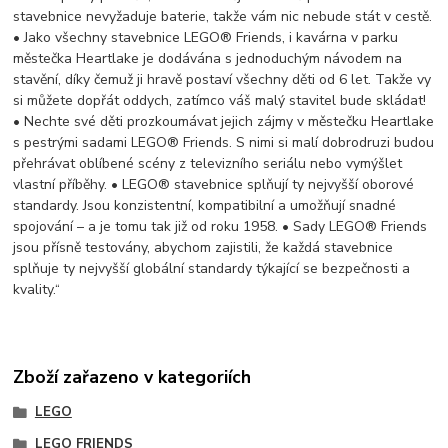
stavebnice nevyžaduje baterie, takže vám nic nebude stát v cestě.
• Jako všechny stavebnice LEGO® Friends, i kavárna v parku
městečka Heartlake je dodávána s jednoduchým návodem na
stavění, díky čemuž ji hravě postaví všechny děti od 6 let. Takže vy
si můžete dopřát oddych, zatímco váš malý stavitel bude skládat!
• Nechte své děti prozkoumávat jejich zájmy v městečku Heartlake
s pestrými sadami LEGO® Friends. S nimi si malí dobrodruzi budou
přehrávat oblíbené scény z televizního seriálu nebo vymýšlet
vlastní příběhy. • LEGO® stavebnice splňují ty nejvyšší oborové
standardy. Jsou konzistentní, kompatibilní a umožňují snadné
spojování – a je tomu tak již od roku 1958. • Sady LEGO® Friends
jsou přísně testovány, abychom zajistili, že každá stavebnice
splňuje ty nejvyšší globální standardy týkající se bezpečnosti a
kvality.“
Zboží zařazeno v kategoriích
LEGO
LEGO FRIENDS