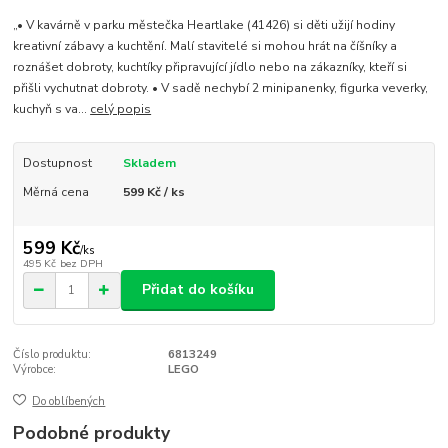
„• V kavárně v parku městečka Heartlake (41426) si děti užijí hodiny
kreativní zábavy a kuchtění. Malí stavitelé si mohou hrát na číšníky a
roznášet dobroty, kuchtíky připravující jídlo nebo na zákazníky, kteří si
přišli vychutnat dobroty. • V sadě nechybí 2 minipanenky, figurka veverky,
kuchyň s va...
celý popis
Dostupnost
Skladem
Měrná cena
599 Kč / ks
599 Kč
/
ks
495 Kč
bez DPH
Přidat do košíku
Číslo produktu:
6813249
Výrobce:
LEGO
Do oblíbených
Podobné produkty