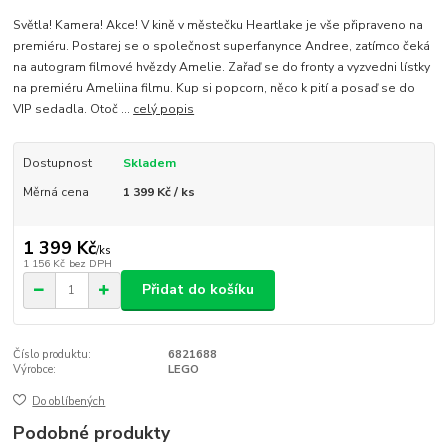
Světla! Kamera! Akce! V kině v městečku Heartlake je vše připraveno na
premiéru. Postarej se o společnost superfanynce Andree, zatímco čeká
na autogram filmové hvězdy Amelie. Zařaď se do fronty a vyzvedni lístky
na premiéru Ameliina filmu. Kup si popcorn, něco k pití a posaď se do
VIP sedadla. Otoč ...
celý popis
Dostupnost
Skladem
Měrná cena
1 399 Kč / ks
1 399 Kč
/
ks
1 156 Kč
bez DPH
Přidat do košíku
Číslo produktu:
6821688
Výrobce:
LEGO
Do oblíbených
Podobné produkty