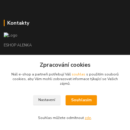
Kontakty
ESHOP ALENKA
Ing. Martina Cikhartová
Zpracování cookies
+420602541312
8-20
Náš e-shop a partneři potřebují Váš
souhlas
s použitím souborů
cookies, aby Vám mohli zobrazovat informace týkající se Vašich
orechovka@inmes.cz
zájmů.
Souhlasím
Nastavení
Souhlas můžete odmítnout
zde
.
Vytvořeno na
Eshop-rychle.cz