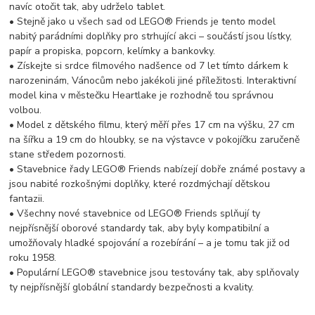
navíc otočit tak, aby udrželo tablet.
• Stejně jako u všech sad od LEGO® Friends je tento model
nabitý parádními doplňky pro strhující akci – součástí jsou lístky,
papír a propiska, popcorn, kelímky a bankovky.
• Získejte si srdce filmového nadšence od 7 let tímto dárkem k
narozeninám, Vánocům nebo jakékoli jiné příležitosti. Interaktivní
model kina v městečku Heartlake je rozhodně tou správnou
volbou.
• Model z dětského filmu, který měří přes 17 cm na výšku, 27 cm
na šířku a 19 cm do hloubky, se na výstavce v pokojíčku zaručeně
stane středem pozornosti.
• Stavebnice řady LEGO® Friends nabízejí dobře známé postavy a
jsou nabité rozkošnými doplňky, které rozdmýchají dětskou
fantazii.
• Všechny nové stavebnice od LEGO® Friends splňují ty
nejpřísnější oborové standardy tak, aby byly kompatibilní a
umožňovaly hladké spojování a rozebírání – a je tomu tak již od
roku 1958.
• Populární LEGO® stavebnice jsou testovány tak, aby splňovaly
ty nejpřísnější globální standardy bezpečnosti a kvality.