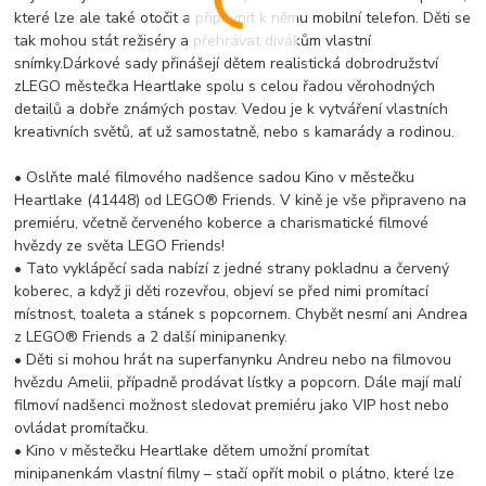
které lze ale také otočit a připevnit k němu mobilní telefon. Děti se
tak mohou stát režiséry a přehrávat divákům vlastní
snímky.Dárkové sady přinášejí dětem realistická dobrodružství
zLEGO městečka Heartlake spolu s celou řadou věrohodných
detailů a dobře známých postav. Vedou je k vytváření vlastních
kreativních světů, ať už samostatně, nebo s kamarády a rodinou.
• Oslňte malé filmového nadšence sadou Kino v městečku
Heartlake (41448) od LEGO® Friends. V kině je vše připraveno na
premiéru, včetně červeného koberce a charismatické filmové
hvězdy ze světa LEGO Friends!
• Tato vyklápěcí sada nabízí z jedné strany pokladnu a červený
koberec, a když ji děti rozevřou, objeví se před nimi promítací
místnost, toaleta a stánek s popcornem. Chybět nesmí ani Andrea
z LEGO® Friends a 2 další minipanenky.
• Děti si mohou hrát na superfanynku Andreu nebo na filmovou
hvězdu Amelii, případně prodávat lístky a popcorn. Dále mají malí
filmoví nadšenci možnost sledovat premiéru jako VIP host nebo
ovládat promítačku.
• Kino v městečku Heartlake dětem umožní promítat
minipanenkám vlastní filmy – stačí opřít mobil o plátno, které lze