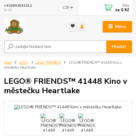
0
ks
+420602541312
CZK
za
0 Kč
8-20
Menu
Hledat
Úvod
LEGO
LEGO FRIENDS
LEGO® FRIENDS™ 41448 Kino v
městečku Heartlake
LEGO® FRIENDS™ 41448 Kino v
městečku Heartlake