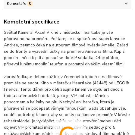
Komentáře
0
Kompletní specifikace
Světla! Kamera! Akce! V kině v městečku Heartlake je vše
připraveno na premiéru. Postarej se o společnost superfanynce
Andree, zatímco čeká na autogram filmové hvězdy Amelie. Zařaď
se do fronty a vyzvedni lístky na premiéru Ameliina filmu. Kup si
popcorn, něco k pití a posaď se do VIP sedadla. Otoč plátno,
připevni k němu mobilní telefon a promítni divákům vlastní film!
Zprostředkujte dětem zážitek z červeného koberce na filmové
premiéře se sadou Kino v městečku Heartlake (41448) od LEGO®
Friends. Tento dárek pro děti zaujme kinem ve stylu art deco s
řadou autentických detailů, jako je VIP oblast, stánek s
popcornem a kelímky na pití. Nechybí ani herečka, která je
připravená se podepsat věrným fanouškům. Sada obsahuje vše,
co děti potřebují k tomu, aby se octly na filmové premiéře.V křesle
režiséraModel je vyklápěcí, takže po jeho otevření mohou děti
objevit VIP promítací místnost s exkluzivními sedadly pro 5
nejúžasnějších kamarádek. Figurky mohou sledovat film na plátně,