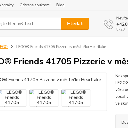
Kontakty
Ochrana soukromí
Blog
Nevíte
Hledat
+420
8-20
LEGO
LEGO® Friends 41705 Pizzerie v městečku Heartlake
® Friends 41705 Pizzerie v mě
Nakopn
LEGO® 
věku o
obsahu
ve sku
Dos