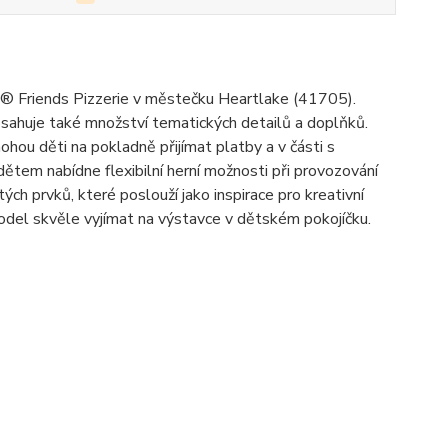
® Friends Pizzerie v městečku Heartlake (41705).
obsahuje také množství tematických detailů a doplňků.
ou děti na pokladně přijímat platby a v části s
tem nabídne flexibilní herní možnosti při provozování
ých prvků, které poslouží jako inspirace pro kreativní
odel skvěle vyjímat na výstavce v dětském pokojíčku.