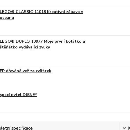
LEGO® CLASSIC 11018 Kreativní zábava v
oceánu
LEGO® DUPLO 10977 Moje první koťátko a
štěňátko vydávající zvuky
FP dřevěná vež ze zvířátek
spací pytel DISNEY
etní specifikace