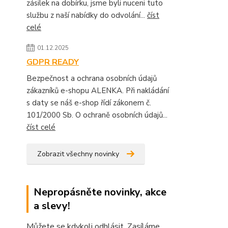
zásilek na dobírku, jsme byli nuceni tuto
službu z naší nabídky do odvolání...
číst
celé
01.12.2025
GDPR READY
Bezpečnost a ochrana osobních údajů
zákazníků e-shopu ALENKA. Při nakládání
s daty se náš e-shop řídí zákonem č.
101/2000 Sb. O ochraně osobních údajů...
číst celé
Zobrazit všechny novinky
Nepropásněte novinky, akce
a slevy!
Můžete se kdykoli odhlásit. Zasíláme