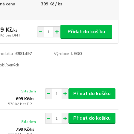
ná cena
399 Kč / ks
9 Kč
/
ks
Přidat do košíku
 Kč
bez DPH
roduktu:
6981497
Výrobce:
LEGO
oblíbených
Skladem
Přidat do košíku
699 Kč
/
ks
578 Kč
bez DPH
Přidat do košíku
Skladem
799 Kč
/
ks