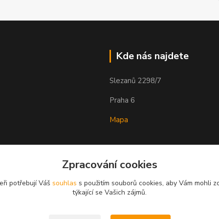
Kde nás najdete
Slezanů 2298/7
Praha 6
Mapa
Zpracování cookies
eři potřebují Váš
souhlas
s použitím souborů cookies, aby Vám mohli z
týkající se Vašich zájmů.