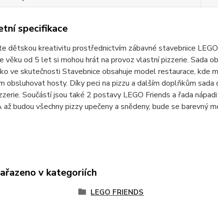
tní specifikace
e dětskou kreativitu prostřednictvím zábavné stavebnice LEGO
ve věku od 5 let si mohou hrát na provoz vlastní pizzerie. Sada 
ko ve skutečnosti Stavebnice obsahuje model restaurace, kde moh
 obsluhovat hosty. Díky peci na pizzu a dalším doplňkům sada dě
izzerie. Součástí jsou také 2 postavy LEGO Friends a řada nápadit
A až budou všechny pizzy upečeny a snědeny, bude se barevný m
zařazeno v kategoriích
LEGO FRIENDS