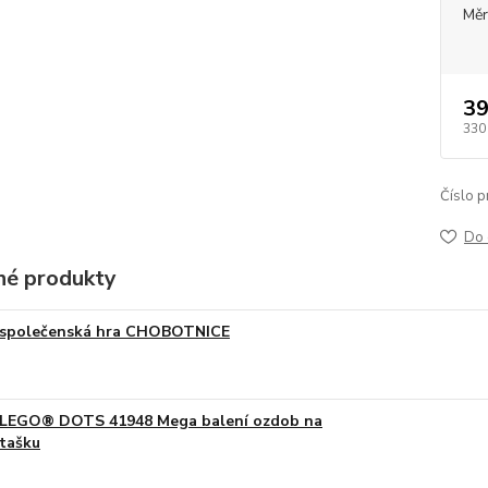
Měr
39
330
Číslo p
Do 
é produkty
společenská hra CHOBOTNICE
LEGO® DOTS 41948 Mega balení ozdob na
tašku