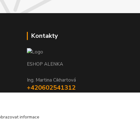
Kontakty
ESHOP ALENKA
Ing. Martina Cikhartová
+420602541312
8-20
orechovka@inmes.cz
obrazovat informace