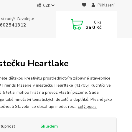
Přihlášení
CZK
 si rady? Zavolejte.
0
ks
602541312
za
0 Kč
stečku Heartlake
ěte dětskou kreativitu prostřednictvím zábavné stavebnice
Friends Pizzerie v městečku Heartlake (41705). Kuchtíci ve
d 5 let si mohou hrát na provoz vlastní pizzerie. Sada
je také množství tematických detailů a doplňků. Přesně jako
tečnosti Stavebnice obsahuje model res...
celý popis
tupnost
Skladem