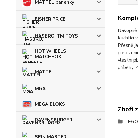
MATTEL panenky
Komple
FISHER PRICE
Nakopnět
HASBRO, TM TOYS
Kuchtíci 
Přesně ja
HOT WHEELS,
posezením
MATCHBOX
vlastní p
příběhy. 
MATTEL
MGA
MEGA BLOKS
Zboží 
RAVENSBURGER
LEGO
SPIN MASTER