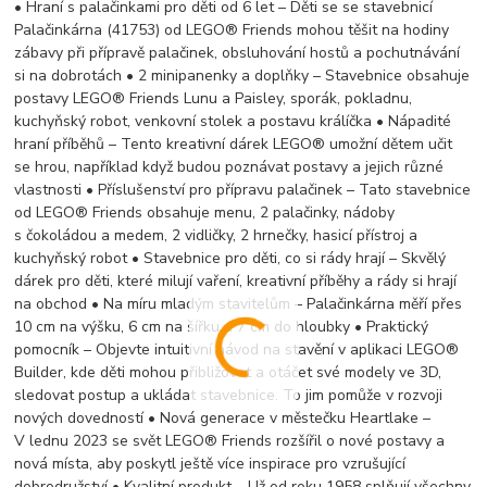
• Hraní s palačinkami pro děti od 6 let – Děti se se stavebnicí
Palačinkárna (41753) od LEGO® Friends mohou těšit na hodiny
zábavy při přípravě palačinek, obsluhování hostů a pochutnávání
si na dobrotách • 2 minipanenky a doplňky – Stavebnice obsahuje
postavy LEGO® Friends Lunu a Paisley, sporák, pokladnu,
kuchyňský robot, venkovní stolek a postavu králíčka • Nápadité
hraní příběhů – Tento kreativní dárek LEGO® umožní dětem učit
se hrou, například když budou poznávat postavy a jejich různé
vlastnosti • Příslušenství pro přípravu palačinek – Tato stavebnice
od LEGO® Friends obsahuje menu, 2 palačinky, nádoby
s čokoládou a medem, 2 vidličky, 2 hrnečky, hasicí přístroj a
kuchyňský robot • Stavebnice pro děti, co si rády hrají – Skvělý
dárek pro děti, které milují vaření, kreativní příběhy a rády si hrají
na obchod • Na míru mladým stavitelům – Palačinkárna měří přes
10 cm na výšku, 6 cm na šířku a 7 cm do hloubky • Praktický
pomocník – Objevte intuitivní návod na stavění v aplikaci LEGO®
Builder, kde děti mohou přibližovat a otáčet své modely ve 3D,
sledovat postup a ukládat stavebnice. To jim pomůže v rozvoji
nových dovedností • Nová generace v městečku Heartlake –
V lednu 2023 se svět LEGO® Friends rozšířil o nové postavy a
nová místa, aby poskytl ještě více inspirace pro vzrušující
dobrodružství • Kvalitní produkt – Už od roku 1958 splňují všechny