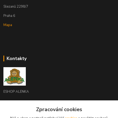
Slezanů 2298/7
Praha 6
Mapa
Kontakty
ESHOP ALENKA
Ing. Martina Cikhartová
Zpracování cookies
+420602541312
8-20