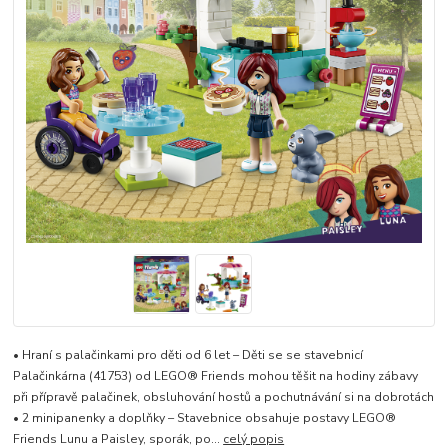
• Hraní s palačinkami pro děti od 6 let – Děti se se stavebnicí
Palačinkárna (41753) od LEGO® Friends mohou těšit na hodiny zábavy
při přípravě palačinek, obsluhování hostů a pochutnávání si na dobrotách
• 2 minipanenky a doplňky – Stavebnice obsahuje postavy LEGO®
Friends Lunu a Paisley, sporák, po...
celý popis