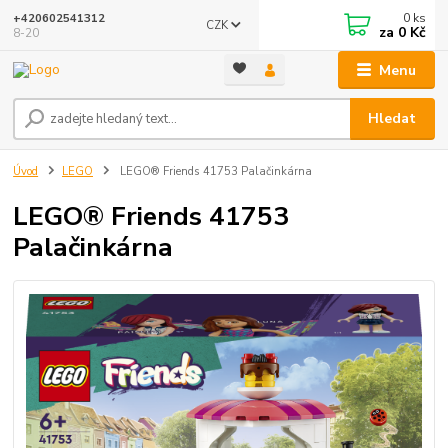
0
ks
+420602541312
CZK
za
0 Kč
8-20
Menu
Hledat
Úvod
LEGO
LEGO® Friends 41753 Palačinkárna
LEGO® Friends 41753
Palačinkárna