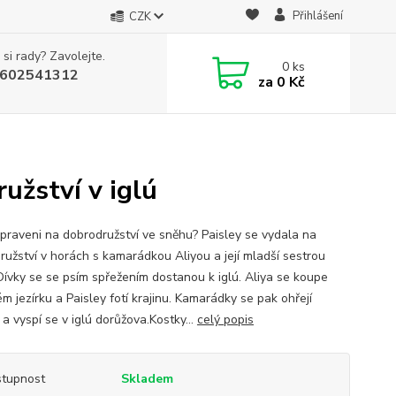
Přihlášení
CZK
 si rady? Zavolejte.
0
ks
602541312
za
0 Kč
žství v iglú
řipraveni na dobrodružství ve sněhu? Paisley se vydala na
ružství v horách s kamarádkou Aliyou a její mladší sestrou
 Dívky se se psím spřežením dostanou k iglú. Aliya se koupe
m jezírku a Paisley fotí krajinu. Kamarádky se pak ohřejí
a vyspí se v iglú dorůžova.Kostky...
celý popis
tupnost
Skladem