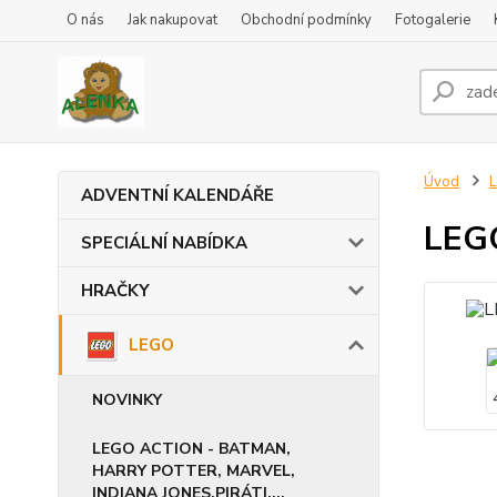
O nás
Jak nakupovat
Obchodní podmínky
Fotogalerie
Úvod
ADVENTNÍ KALENDÁŘE
LEGO
SPECIÁLNÍ NABÍDKA
HRAČKY
LEGO
NOVINKY
LEGO ACTION - BATMAN,
HARRY POTTER, MARVEL,
INDIANA JONES,PIRÁTI,...