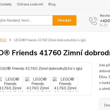
Kontakty
Ochrana soukromí
Blog
Nevíte
Hledat
+420
8-20
LEGO
LEGO® Friends 41760 Zimní dobrodružství v iglú
® Friends 41760 Zimní dobrodru
Jste p
dobrod
Ellou.
v horké
u ohně 
Dos