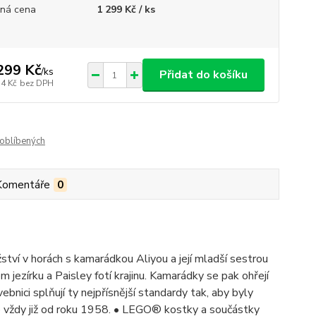
ná cena
1 299 Kč / ks
299 Kč
/
ks
Přidat do košíku
74 Kč
bez DPH
oblíbených
Komentáře
0
ství v horách s kamarádkou Aliyou a její mladší sestrou
 jezírku a Paisley fotí krajinu. Kamarádky se pak ohřejí
nici splňují ty nejpřísnější standardy tak, aby byly
lo vždy již od roku 1958. • LEGO® kostky a součástky