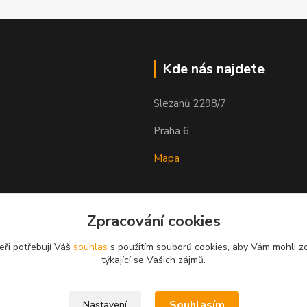
Kde nás najdete
Slezanů 2298/7
Praha 6
Mapa
Zpracování cookies
eři potřebují Váš
souhlas
s použitím souborů cookies, aby Vám mohli z
týkající se Vašich zájmů.
Souhlasím
Nastavení