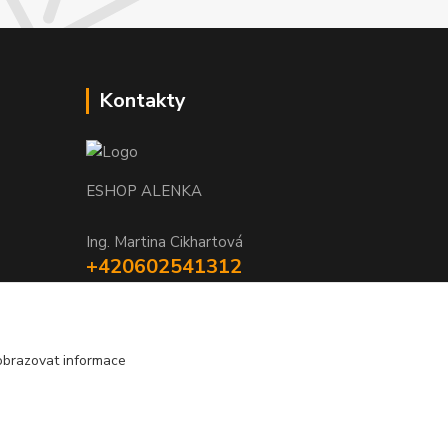
Kontakty
ESHOP ALENKA
Ing. Martina Cikhartová
+420602541312
8-20
orechovka@inmes.cz
obrazovat informace