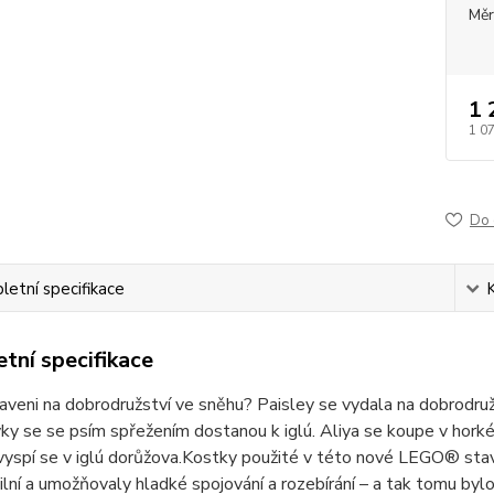
Měr
1 
1 0
Do 
etní specifikace
tní specifikace
raveni na dobrodružství ve sněhu? Paisley se vydala na dobrodruž
vky se se psím spřežením dostanou k iglú. Aliya se koupe v horkém
vyspí se v iglú dorůžova.Kostky použité v této nové LEGO® staveb
lní a umožňovaly hladké spojování a rozebírání – a tak tomu by