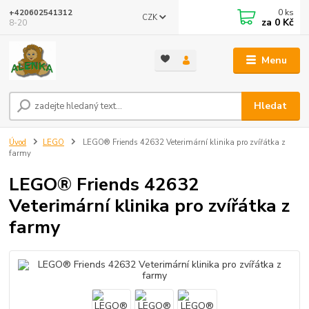
0
ks
+420602541312
CZK
za
0 Kč
8-20
Menu
Hledat
Úvod
LEGO
LEGO® Friends 42632 Veterimární klinika pro zvířátka z
farmy
LEGO® Friends 42632
Veterimární klinika pro zvířátka z
farmy