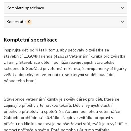
Kompletní specifikace
Komentáře
0
Kompletní specifikace
Inspirujte děti od 4 let k tomu, aby pečovaly o zvířátka se
stavebnicí LEGO® Friends (42632) Veterinární klinika pro zvířátka
z farmy. Stavebnice dětem pomůže rozvíjet jejich stavitelské
schopnosti. Součástí je veterinární klinika, 2 minipanenky, 3 figurky
zvířat a doplňky pro veterinářku, se kterými se děti pustí do
nápaditého hraní.
Stavebnice veterinární kliniky je skvělý dárek pro děti, které se
zajímají o příběhy s tematikou lékařů. Děti si vymyslí vlastní
příběhy o přátelství a společně s Autumn pomohou veterinářce
Gabriele prohlédnout kůzlátko. Nejdříve zvířátka přepraví v
přívěsu na kliniku, postaví je na ošetřovací stůl, zváží je a vyšetří je
pomocí počítače a světla. Poté pomohou Autumn zvířátka