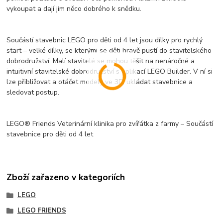
vykoupat a dají jim něco dobrého k snědku.
Součástí stavebnic LEGO pro děti od 4 let jsou dílky pro rychlý
start – velké dílky, se kterými se děti hravě pustí do stavitelského
dobrodružství. Malí stavitelé se mohou těšit na nenáročné a
intuitivní stavitelské dobrodružství s aplikací LEGO Builder. V ní si
lze přibližovat a otáčet modely ve 3D, ukládat stavebnice a
sledovat postup.
LEGO® Friends Veterinární klinika pro zvířátka z farmy – Součástí
stavebnice pro děti od 4 let
Zboží zařazeno v kategoriích
LEGO
LEGO FRIENDS