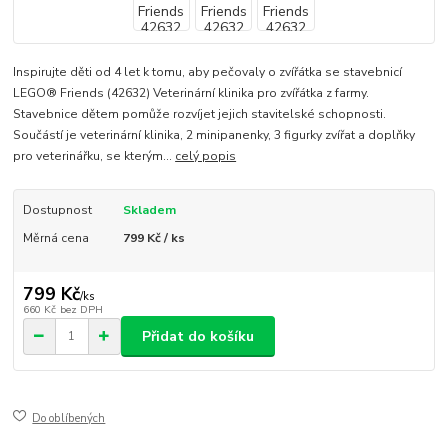
Inspirujte děti od 4 let k tomu, aby pečovaly o zvířátka se stavebnicí
LEGO® Friends (42632) Veterinární klinika pro zvířátka z farmy.
Stavebnice dětem pomůže rozvíjet jejich stavitelské schopnosti.
Součástí je veterinární klinika, 2 minipanenky, 3 figurky zvířat a doplňky
pro veterinářku, se kterým...
celý popis
Dostupnost
Skladem
Měrná cena
799 Kč / ks
799 Kč
/
ks
660 Kč
bez DPH
Přidat do košíku
Do oblíbených