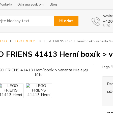
Kontakty
Ochrana soukromí
Blog
Nevíte
Hledat
+420
8-20
LEGO
LEGO FRIENDS
LEGO FRIENS 41413 Herní boxík > varianta Mia a
 FRIENS 41413 Herní boxík > var
Lego Fr
Dos
Měr