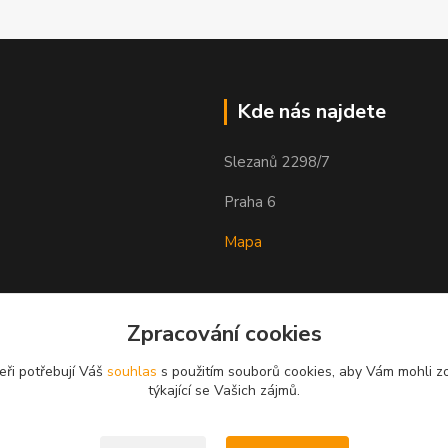
Kde nás najdete
Slezanů 2298/7
Praha 6
Mapa
Zpracování cookies
eři potřebují Váš
souhlas
s použitím souborů cookies, aby Vám mohli z
týkající se Vašich zájmů.