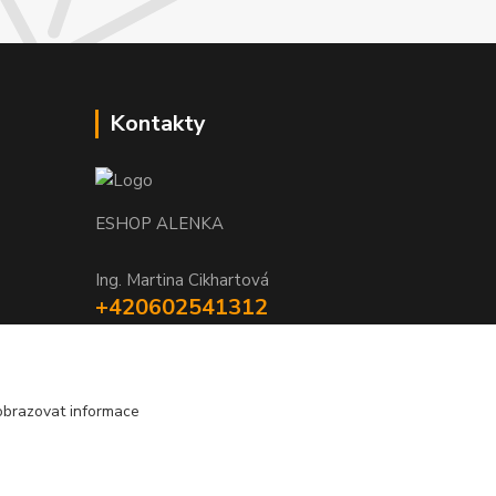
Kontakty
ESHOP ALENKA
Ing. Martina Cikhartová
+420602541312
8-20
orechovka@inmes.cz
obrazovat informace