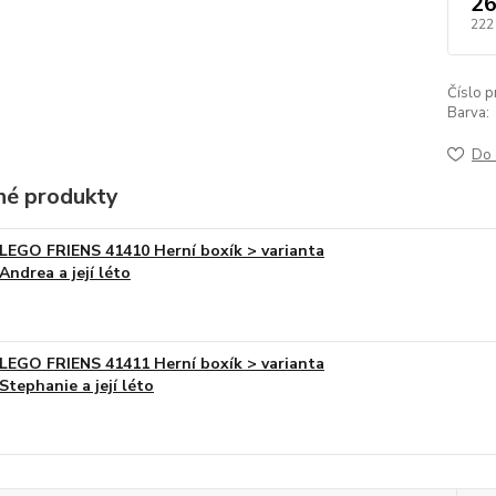
26
222
Číslo p
Barva:
Do 
é produkty
LEGO FRIENS 41410 Herní boxík > varianta
Andrea a její léto
LEGO FRIENS 41411 Herní boxík > varianta
Stephanie a její léto