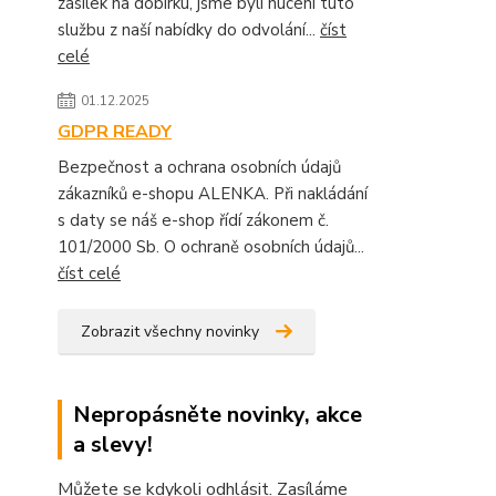
zásilek na dobírku, jsme byli nuceni tuto
službu z naší nabídky do odvolání...
číst
celé
01.12.2025
GDPR READY
Bezpečnost a ochrana osobních údajů
zákazníků e-shopu ALENKA. Při nakládání
s daty se náš e-shop řídí zákonem č.
101/2000 Sb. O ochraně osobních údajů...
číst celé
Zobrazit všechny novinky
Nepropásněte novinky, akce
a slevy!
Můžete se kdykoli odhlásit. Zasíláme