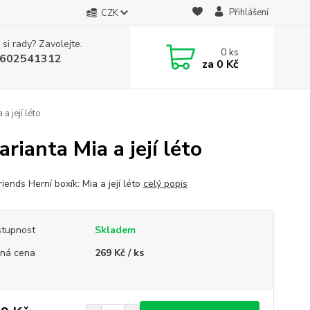
Přihlášení
CZK
 si rady? Zavolejte.
0
ks
602541312
za
0 Kč
 její léto
ianta Mia a její léto
iends Herní boxík: Mia a její léto
celý popis
tupnost
Skladem
ná cena
269 Kč / ks