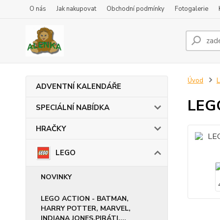
O nás
Jak nakupovat
Obchodní podmínky
Fotogalerie
Úvod
ADVENTNÍ KALENDÁŘE
LEGO
SPECIÁLNÍ NABÍDKA
HRAČKY
LEGO
NOVINKY
LEGO ACTION - BATMAN,
HARRY POTTER, MARVEL,
INDIANA JONES,PIRÁTI,...