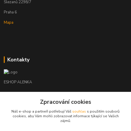
Slezanů 2298/7
Praha 6
Mapa
Kontakty
ESHOP ALENKA
Ing. Martina Cikhartová
Zpracování cookies
+420602541312
8-20
Náš e-shop a partneři potřebují Váš
souhlas
s použitím souborů
cookies, aby Vám mohli zobrazovat informace týkající se Vašich
orechovka@inmes.cz
zájmů.