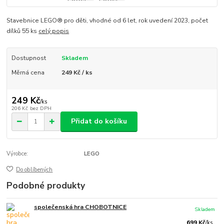
Stavebnice LEGO® pro děti, vhodné od 6 let, rok uvedení 2023, počet
dílků 55 ks
celý popis
Dostupnost
Skladem
Měrná cena
249 Kč / ks
249 Kč
/
ks
206 Kč
bez DPH
Přidat do košíku
Výrobce:
LEGO
Do oblíbených
Podobné produkty
společenská hra CHOBOTNICE
Skladem
699 Kč
/
ks