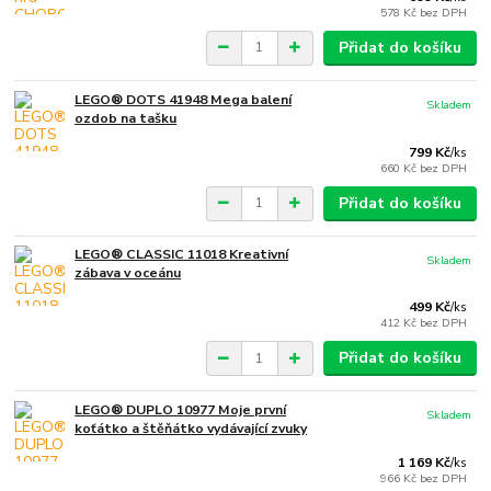
578 Kč
bez DPH
Přidat do košíku
LEGO® DOTS 41948 Mega balení
Skladem
ozdob na tašku
799 Kč
/
ks
660 Kč
bez DPH
Přidat do košíku
LEGO® CLASSIC 11018 Kreativní
Skladem
zábava v oceánu
499 Kč
/
ks
412 Kč
bez DPH
Přidat do košíku
LEGO® DUPLO 10977 Moje první
Skladem
koťátko a štěňátko vydávající zvuky
1 169 Kč
/
ks
966 Kč
bez DPH