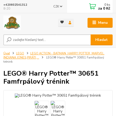
0
ks
+420602541312
CZK
za
0 Kč
8-20
Menu
Hledat
Úvod
LEGO
LEGO ACTION - BATMAN, HARRY POTTER, MARVEL,
INDIANA JONES,PIRÁTI,...
LEGO® Harry Potter™ 30651 Famfrpálový
trénink
LEGO® Harry Potter™ 30651
Famfrpálový trénink